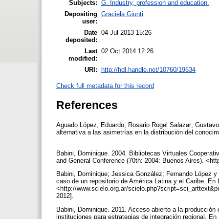
Subjects:
G. Industry, profession and education.
Depositing
Graciela Giunti
user:
Date
04 Jul 2013 15:26
deposited:
Last
02 Oct 2014 12:26
modified:
URI:
http://hdl.handle.net/10760/19634
Check full metadata for this record
References
Aguado López, Eduardo; Rosario Rogel Salazar; Gustavo
alternativa a las asimetrías en la distribución del conoci
Babini, Dominique. 2004. Bibliotecas Virtuales Cooperativ
and General Conference (70th: 2004: Buenos Aires). <http
Babini, Dominique; Jessica González; Fernando López y Fl
caso de un repositorio de América Latina y el Caribe. En 
<http://www.scielo.org.ar/scielo.php?script=sci_arttex
2012].
Babini, Dominique. 2011. Acceso abierto a la producción ci
instituciones para estrategias de integración regional. 