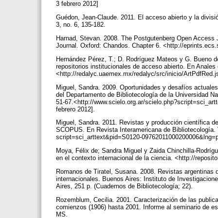
3 febrero 2012]
Guédon, Jean-Claude. 2011. El acceso abierto y la divisió
3, no. 6, 135-182.
Harnad, Stevan. 2008. The Postgutenberg Open Access Jo
Journal. Oxford: Chandos. Chapter 6. <http://eprints.ecs.
Hernández Pérez, T.; D. Rodríguez Mateos y G. Bueno de 
repositorios institucionales de acceso abierto. En Anale
<http://redalyc.uaemex.mx/redalyc/src/inicio/ArtPdfRed.
Miguel, Sandra. 2009. Oportunidades y desafíos actuales d
del Departamento de Bibliotecología de la Universidad Na
51-67.<http://www.scielo.org.ar/scielo.php?script=sci
febrero 2012].
Miguel, Sandra. 2011. Revistas y producción científica d
SCOPUS. En Revista Interamericana de Bibliotecología. V
script=sci_arttext&pid=S0120-09762011000200006&lng=p
Moya, Félix de; Sandra Miguel y Zaida Chinchilla-Rodrígue
en el contexto internacional de la ciencia. <http://repos
Romanos de Tiratel, Susana. 2008. Revistas argentinas d
internacionales. Buenos Aires: Instituto de Investigacion
Aires, 251 p. (Cuadernos de Bibliotecología; 22).
Rozemblum, Cecilia. 2001. Caracterización de las public
comienzos (1906) hasta 2001. Informe al seminario de est
MS.