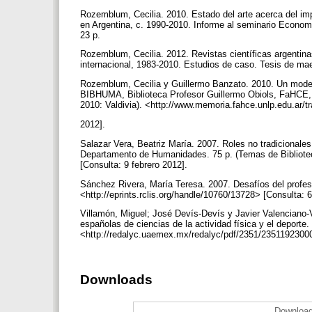
Rozemblum, Cecilia. 2010. Estado del arte acerca del imp
en Argentina, c. 1990-2010. Informe al seminario Econom
23 p.
Rozemblum, Cecilia. 2012. Revistas científicas argentinas
internacional, 1983-2010. Estudios de caso. Tesis de ma
Rozemblum, Cecilia y Guillermo Banzato. 2010. Un modelo
BIBHUMA, Biblioteca Profesor Guillermo Obiols, FaHCE, 
2010: Valdivia). <http://www.memoria.fahce.unlp.edu.ar/
2012].
Salazar Vera, Beatriz María. 2007. Roles no tradicional
Departamento de Humanidades. 75 p. (Temas de Bibliotecol
[Consulta: 9 febrero 2012].
Sánchez Rivera, María Teresa. 2007. Desafíos del profesi
<http://eprints.rclis.org/handle/10760/13728> [Consulta: 
Villamón, Miguel; José Devís-Devís y Javier Valenciano-Val
españolas de ciencias de la actividad física y el deporte
<http://redalyc.uaemex.mx/redalyc/pdf/2351/23511923000
Downloads
Download