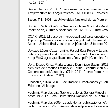
no. 17, 1-24.
Baiget, Tomàs. 2010. Profesionales de la información: un
<http://eprints.rclis.org/bitstream/10760/15086/1/Profesi
Barba, F.E. 1998. La Universidad Nacional de La Plata e
Baptista, Sofia Galvão y Suzana Pinheiro Machado Muelle
Información, cultura y sociedad. No. 12, 35-50. <http://w
COAR. 2011. El caso de interoperabilidad para repositorio
12p. <http://www.coar-repositories.org/files/de_la_inv
Acceso-Abierto-final-version.pdf> [Consulta: 3 febrero 20
Delgado López-Cozar, Emilio; Rafael Ruiz-Pérez y Evaristo
criterios y modelos de evaluación. Granada: Fundación Es
<http://ec3.ugr.es/publicaciones/Fecyt.pdf> [Consulta: 9
Dorta-Duque Ortiz, María Elena y Dominique Babini. 2011. 
científica de América Latina y el Caribe – contribución a l
Conference and Assembly. (77th: 2011: Puerto Rico). <h
[Consulta: 3 febrero 2012].
Finocchio, Silvia. 2001. Facultad de Humanidades y Cien
Ediciones Al Margen.
Fushimi, Marcela, dir.; Gabriela Balerdi; Sandra Miguel 
hasta 1993. La Plata, Universidad Nacional de La Plata.
Fushimi, Marcela. 2005. Estado de las publicaciones FA
de la Educación. <http://www.fahce.unlp.edu.ar/bibliote