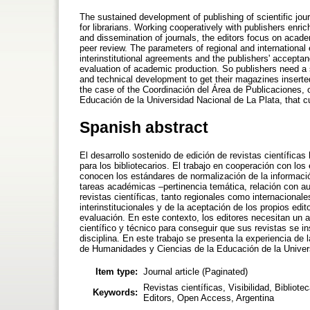
The sustained development of publishing of scientific jou
for librarians. Working cooperatively with publishers enri
and dissemination of journals, the editors focus on acade
peer review. The parameters of regional and internationa
interinstitutional agreements and the publishers' accepta
evaluation of academic production. So publishers need a s
and technical development to get their magazines inserted
the case of the Coordinación del Área de Publicaciones, 
Educación de la Universidad Nacional de La Plata, that cu
Spanish abstract
El desarrollo sostenido de edición de revistas científica
para los bibliotecarios. El trabajo en cooperación con los
conocen los estándares de normalización de la información
tareas académicas –pertinencia temática, relación con au
revistas científicas, tanto regionales como internacional
interinstitucionales y de la aceptación de los propios edit
evaluación. En este contexto, los editores necesitan un
científico y técnico para conseguir que sus revistas se i
disciplina. En este trabajo se presenta la experiencia de 
de Humanidades y Ciencias de la Educación de la Univers
Item type:
Journal article (Paginated)
Revistas científicas, Visibilidad, Bibliotec
Keywords:
Editors, Open Access, Argentina