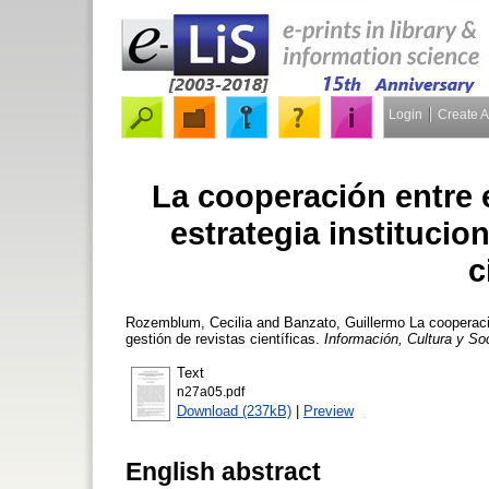
Login
Create 
La cooperación entre 
estrategia institucion
c
Rozemblum, Cecilia
and
Banzato, Guillermo
La cooperació
gestión de revistas científicas.
Información, Cultura y So
Text
n27a05.pdf
Download (237kB)
|
Preview
English abstract