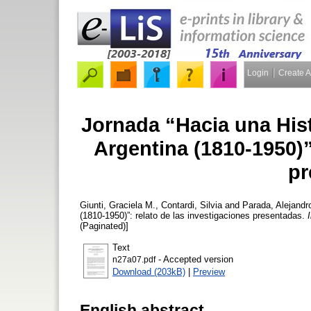
Login
Create 
Jornada “Hacia una Hist
Argentina (1810-1950)”
pr
Giunti, Graciela M.
,
Contardi, Silvia
and
Parada, Alejandr
(1810-1950)”: relato de las investigaciones presentadas.
(Paginated)]
Text
- Accepted version
n27a07.pdf
Download (203kB)
|
Preview
English abstract