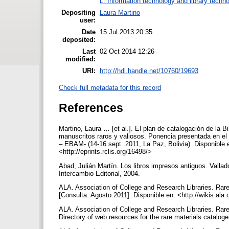
L. Information technology and library techn
Depositing
Laura Martino
user:
Date
15 Jul 2013 20:35
deposited:
Last
02 Oct 2014 12:26
modified:
URI:
http://hdl.handle.net/10760/19693
Check full metadata for this record
References
Martino, Laura … [et al.]. El plan de catalogación de la B
manuscritos raros y valiosos. Ponencia presentada en el 
– EBAM- (14-16 sept. 2011, La Paz, Bolivia). Disponible 
<http://eprints.rclis.org/16498/>
Abad, Julián Martín. Los libros impresos antiguos. Vallad
Intercambio Editorial, 2004.
ALA. Association of College and Research Libraries. Rar
[Consulta: Agosto 2011]. Disponible en: <http://wikis.al
ALA. Association of College and Research Libraries. Ra
Directory of web resources for the rare materials cataloge