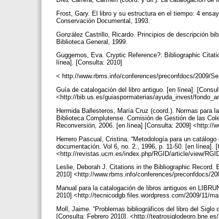
Frost, Gary. El libro y su estructura en el tiempo: 4 ens
Conservación Documental, 1993.
González Castrillo, Ricardo. Principios de descripción bi
Biblioteca General, 1999.
Guggemos, Eva. Cryptic Reference?: Bibliographic Citat
línea]. [Consulta: 2010]
< http://www.rbms.info/conferences/preconfdocs/2009
Guía de catalogación del libro antiguo. [en línea]. [Consul
<http://bib.us.es/guiaspormaterias/ayuda_invest/fondo_an
Hermida Ballesteros, María Cruz (coord.). Normas para la
Biblioteca Complutense. Comisión de Gestión de las Col
Reconversión, 2006. [en línea] [Consulta: 2009] <http:
Herrero Pascual, Cristina. “Metodología para un catálogo 
documentación. Vol 6, no. 2., 1996, p. 11-50. [en línea]. [
<http://revistas.ucm.es/index.php/RGID/article/view/R
Leslie, Deborah J. Citations in the Bibliographic Record.
2010] <http://www.rbms.info/conferences/preconfdocs/200
Manual para la catalogación de libros antiguos en LIBRUNA
2010] <http://tecnicodgb.files.wordpress.com/2009/11/ma
Moll, Jaime. “Problemas bibliográficos del libro del Siglo
[Consulta: Febrero 2010]. <http://teatrosiglodeoro.bne