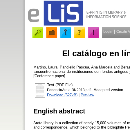
Login
Create 
El catálogo en lí
Martino, Laura
,
Pandiello Pascua, Ana Marcela
and
Bera
Encuentro nacional de instituciones con fondos antiguos y
[Conference paper]
Text (PDF File)
- Accepted version
PonenciaArata-BN2013.pdf
Download (527kB)
|
Preview
English abstract
Arata library is a collection of nearly 15,000 volumes of
and correspondence, which belonged to the bibliophile Ped