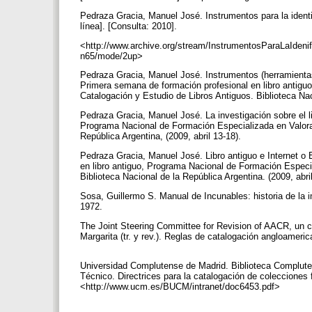
Pedraza Gracia, Manuel José. Instrumentos para la identifi
línea]. [Consulta: 2010].
<http://www.archive.org/stream/InstrumentosParaLaIdeni
n65/mode/2up>
Pedraza Gracia, Manuel José. Instrumentos (herramientas) p
Primera semana de formación profesional en libro antigu
Catalogación y Estudio de Libros Antiguos. Biblioteca Nac
Pedraza Gracia, Manuel José. La investigación sobre el l
Programa Nacional de Formación Especializada en Valorac
República Argentina, (2009, abril 13-18).
Pedraza Gracia, Manuel José. Libro antiguo e Internet o
en libro antiguo, Programa Nacional de Formación Especia
Biblioteca Nacional de la República Argentina. (2009, abri
Sosa, Guillermo S. Manual de Incunables: historia de la i
1972.
The Joint Steering Committee for Revision of AACR, un co
Margarita (tr. y rev.). Reglas de catalogación angloameri
Universidad Complutense de Madrid. Biblioteca Complut
Técnico. Directrices para la catalogación de colecciones f
<http://www.ucm.es/BUCM/intranet/doc6453.pdf>