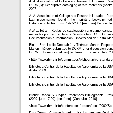
ALA. Association of College and Research Libraries. Ra
DCRM(B): Descriptive cataloging of rare materials (books)
2007.
ALA. Association of College and Research Libraries. Ra
Latin place names: found in the imprints of books printe
Cataloguing Rules) form. 1997-2007 [en línea] Disponible
ALA ... [et al.]. Reglas de catalogación angloamericanas.
revisadas por Carmen Rovira. Washington, D.C. : Organiz
Documentación e Información. Universidad de Costa Ric
Blake, Erin, Leslie Deborah J, y Théroux Manon. Proposed 
Manon Théroux submitted to DCRM‐L for discussion June 
DCRM Editorial Guidelines) [en línea]. [Consulta: Julio 2
<http://www.rbms.info/committees/bibliographic_standa
Biblioteca Central de la Facultad de Agronomía de la UBA.
Arata. 2009
Biblioteca Central de la Facultad de Agronomía de la UB
Biblioteca Central de la Facultad de Agronomía de la UBA.
Brandt, Randal S. Cryptic References Bibliographic Citat
(2009, june 17-20). [en línea]. [Consulta: 2010]
<http://www.rbms.info/conferences/preconfdocs/2009/S
Díez Carrera, Carmen (coord. y dir.). La catalogación de 