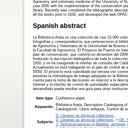
Agronomy and veterinary medicine of the University of Bue
year 2005 with the implementation of the conservation pla
library. Recently was completed the bibliographic descripti
all the books prior to 1830, and developed the web OPAC 
Spanish abstract
La Biblioteca Arata es una colección de casi 15.000 volú
fotografías y correspondencia, que pertenecieron al biblió
de Agronomía y Veterinaria de la Universidad de Buenos A
la Facultad de Agronomía. El Proyecto de Puesta en Valor
plan de conservación, que culminó en diciembre del 2009 
finalizado la descripción bibliográfica de toda la colección
1830, y se ha inaugurado la interfaz de consulta del Cat
Actualmente se está trabajando en el plan de control de a
1830). El proyecto está subsidiado por tercera vez conse
presenta la metodología de trabajo adoptada en la Bibliote
cuenta para la toma de decisiones en relación a la descrip
Internet y la interfaz de control de autoridades especialm
desarrollado pueda resultar una guía para otras instituci
Item type:
Conference paper
Biblioteca Arata, Descriptive Cataloguing o
Keywords:
Catalogación, Libros antiguos, Control de 
D. Libraries as physical collections.
D. Libraries as physical collections.
>
DE. S
Subjects:
J. Technical services in libraries, archive