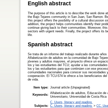
English abstract
The purpose of this article is to describe the work done a
the Bajo Tejares community in San Juan, San Ramon. Besi
this project offers the posibility of a cultural discussion 
addition, the project helps communities identify their pro
continue giving back to their communities. Moreover, this
sectors with urgent needs. Finally, the project offers its b
life.
Spanish abstract
Se trata de un informe del trabajo realizado durante año
Alfabetización de adultos en la comunidad de Bajo Tejar
jóvenes y adultos mayores, el proyecto ofrece un espacio
los y las estudiantes del TCU; ayudar a las comunidades a
los y las estudiantes para que continúen con ese proceso
comunidades nacionales para conocer sus necesidades y
cooperación. El TCU-574 le ofrece a los beneficiarios del
de vida.
Item type:
Journal article (Unpaginated)
Alfabetización de adultos, Educación de
Keywords:
Universitario, Universidad de Costa Rica
C. Users, literacy and reading.
Subjects:
C. Users, literacy and reading.
>
CC. User