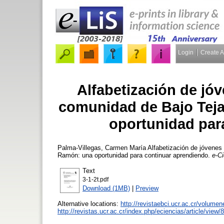
Login
Create 
Alfabetización de jó
comunidad de Bajo Teja
oportunidad par
Palma-Villegas, Carmen María
Alfabetización de jóvenes
Ramón: una oportunidad para continuar aprendiendo.
e-Ci
Text
3-1-2t.pdf
Download (1MB)
|
Preview
Alternative locations:
http://revistaebci.ucr.ac.cr/volumen
http://revistas.ucr.ac.cr/index.php/eciencias/article/view/