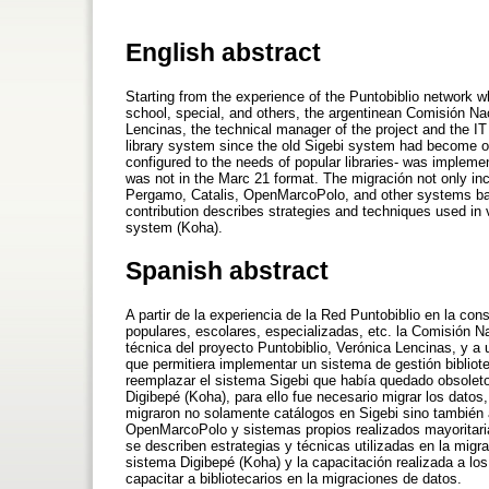
English abstract
Starting from the experience of the Puntobiblio network who
school, special, and others, the argentinean Comisión Na
Lencinas, the technical manager of the project and the IT
library system since the old Sigebi system had become 
configured to the needs of popular libraries- was implemen
was not in the Marc 21 format. The migración not only in
Pergamo, Catalis, OpenMarcoPolo, and other systems ba
contribution describes strategies and techniques used in
system (Koha).
Spanish abstract
A partir de la experiencia de la Red Puntobiblio en la con
populares, escolares, especializadas, etc. la Comisión Na
técnica del proyecto Puntobiblio, Verónica Lencinas, y a 
que permitiera implementar un sistema de gestión bibliote
reemplazar el sistema Sigebi que había quedado obsoleto
Digibepé (Koha), para ello fue necesario migrar los datos
migraron no solamente catálogos en Sigebi sino también 
OpenMarcoPolo y sistemas propios realizados mayoritari
se describen estrategias y técnicas utilizadas en la mig
sistema Digibepé (Koha) y la capacitación realizada a los
capacitar a bibliotecarios en la migraciones de datos.