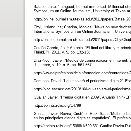
Batsell, Jake. “Intrigued, but not immersed: Millennial s
Symposium on Online Journalism, University of Texas at 
http://online.journalism.utexas.edu/2011/papers/Batsell2
Chyi, Hsiang Iris; Chadha, Monica. “News on new devices
International Symposium on Online Journalism, University
http://online.journalism.utexas.edu/2011/papers/ChyiCh
Cordón-García, José-Antonio. “El final del libro y el princi
ThinkEPI, 2011, v. 5, pp. 132-138.
Díaz-Noci, Javier. “Medios de comunicación en internet: 
diciembre, v. 19, n. 6, pp. 561-567.
http://www.elprofesionaldelainformacion.com/contenido
Domingo, David. “I qui salvarà el periodisme digital?”. E
http://bloc.escacc.cat/2010/10/i-qui-salvara-el-periodisme
Guallar, Javier. “Prensa digital en 2009”. Anuario ThinkEP
http://eprints.rclis.org/14799
Guallar, Javier; Rovira, Cristòfol; Ruiz, Sara. “Multimedi
en los principales diarios digitales españoles”. El profes
http://eprints.rclis.org/15088/1/620-631-Guallar-Rovira-Ru