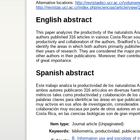
Alternative locations:
http://revistaebci.ucr.ac.cr/volumen
http://revistas.ucr.ac.cr/index.php/eciencias/article/view/
English abstract
This paper analyzes the productivity of the naturalists Ana
authors published 316 articles in various Costa Rican so
productivity and collaboration of the authors, Bradford’s
identify the areas in which both authors primarily publis
their years of research. They are considered the major pr
other authors in their publications. Moreover, their contri
of great importance.
Spanish abstract
Este trabajo analiza la productividad de los naturalistas 
ambos autores publicaron 316 artículos en diversas fuente
métricos tales como productividad y colaboración de los
palabras claves para identificar las áreas en que public
muy activos en sus años de investigación, considerados 
colaboración muy escasa por parte de otros autores en s
Costa Rica, en las ciencias biológicas son de gran import
Item type:
Journal article (Unpaginated)
Keywords:
bibliometría, productividad, publicaci
B. Information use and sociology of i