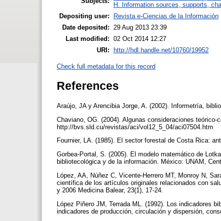
Subjects:
H. Information sources, supports, ch
Depositing user:
Revista e-Ciencias de la Información
Date deposited:
29 Aug 2013 23:39
Last modified:
02 Oct 2014 12:27
URI:
http://hdl.handle.net/10760/19952
Check full metadata for this record
References
Araújo, JA y Arencibia Jorge, A. (2002). Informetría, bib
Chaviano, OG. (2004). Algunas consideraciones teórico-c
http://bvs.sld.cu/revistas/aci/vol12_5_04/aci07504.htm
Fournier, LA. (1985). El sector forestal de Costa Rica: a
Gorbea-Portal, S. (2005). El modelo matemático de Lotka 
bibliotecológica y de la información. México: UNAM, Cent
López, AA, Núñez C, Vicente-Herrero MT, Monroy N, Sarasi
científica de los artículos originales relacionados con sa
y 2006 Medicina Balear, 23(1), 17-24.
López Piñero JM, Terrada ML. (1992). Los indicadores bibli
indicadores de producción, circulación y dispersión, con