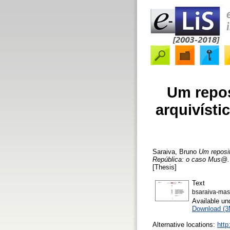
Um repos
arquivísti
Saraiva, Bruno
Um reposit
República: o caso Mus@.
[Thesis]
Text
bsaraiva-mas
Available u
Download (
Alternative locations:
http