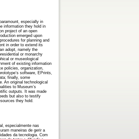
paramount, especially in
e information they hold in
ion project of an open
production emerged upon
 procedures for planning and
nt in order to extend its
 can adopt, namely the
presidential or monarchy
aphical or museological
hment of existing information
e policies, organization,
prototype’s software, EPrints,
ta; finally, some
. An original technological
nalities to Museum’s
ntific outputs. It was made
eds but also to testify
esources they hold.
al, especialmente nas
curam maneiras de gerir a
idades da tecnologia. Com