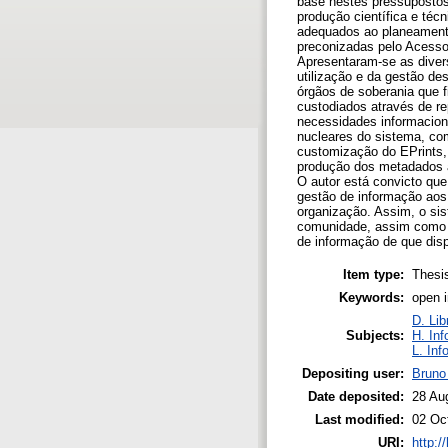
base nestes pressupostos,
produção científica e téc
adequados ao planeamento 
preconizadas pelo Acesso 
Apresentaram-se as diver
utilização e da gestão de
órgãos de soberania que f
custodiados através de re
necessidades informaciona
nucleares do sistema, com
customização do EPrints, 
produção dos metadados as
O autor está convicto que 
gestão de informação aos 
organização. Assim, o si
comunidade, assim como 
de informação de que dis
Item type:
Thesi
Keywords:
open i
D. Lib
Subjects:
H. Inf
L. Inf
Depositing user:
Bruno
Date deposited:
28 Au
Last modified:
02 Oc
URI:
http:/