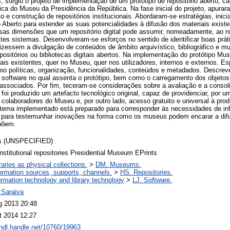
 surgiu o projeto de implementação de um protótipo de repositório aberto, cap
nica do Museu da Presidência da República. Na fase inicial do projeto, apura
e construção de repositórios institucionais. Abordaram-se estratégias, inici
Aberto para estender as suas potencialidades à difusão dos materiais exist
sas dimensões que um repositório digital pode assumir, nomeadamente, ao ní
stes sistemas. Desenvolveram-se esforços no sentido de identificar boas pr
izessem a divulgação de conteúdos de âmbito arquivístico, bibliográfico e m
positórios ou bibliotecas digitais abertos. Na implementação do protótipo M
is existentes, quer no Museu, quer nos utilizadores, internos e externos. E
o políticas, organização, funcionalidades, conteúdos e metadados. Descreve
software no qual assenta o protótipo, bem como o carregamento dos objetos 
sociados. Por fim, teceram-se considerações sobre a avaliação e a consolid
foi produzido um artefacto tecnológico original, capaz de providenciar, por u
colaboradores do Museu e, por outro lado, acesso gratuito e universal à prod
stema implementado está preparado para corresponder às necessidades de inf
para testemunhar inovações na forma como os museus podem encarar a dif
põem.
s (UNSPECIFIED)
nstitutional repositories Presidential Museum EPrints
raries as physical collections.
>
DM. Museums.
ormation sources, supports, channels.
>
HS. Repositories.
ormation technology and library technology
>
LJ. Software.
 Saraiva
g 2013 20:48
t 2014 12:27
/hdl.handle.net/10760/19963