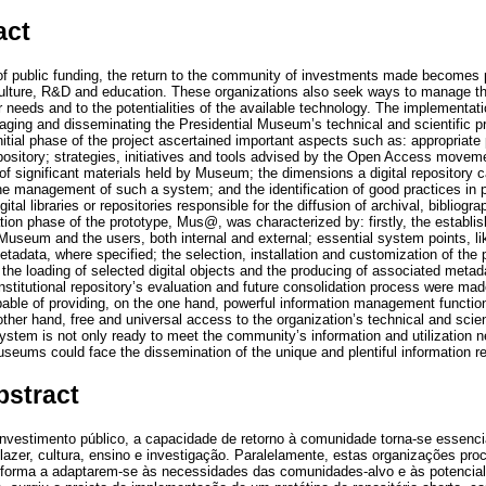
act
e of public funding, the return to the community of investments made becomes 
 culture, R&D and education. These organizations also seek ways to manage th
er needs and to the potentialities of the available technology. The implementat
aging and disseminating the Presidential Museum’s technical and scientific 
itial phase of the project ascertained important aspects such as: appropriate
repository; strategies, initiatives and tools advised by the Open Access moveme
 of significant materials held by Museum; the dimensions a digital repository
he management of such a system; and the identification of good practices in 
al libraries or repositories responsible for the diffusion of archival, bibliogr
ion phase of the prototype, Mus@, was characterized by: firstly, the establis
Museum and the users, both internal and external; essential system points, lik
tadata, where specified; the selection, installation and customization of the 
the loading of selected digital objects and the producing of associated metada
nstitutional repository’s evaluation and future consolidation process were made
pable of providing, on the one hand, powerful information management functio
other hand, free and universal access to the organization’s technical and scie
ystem is not only ready to meet the community’s information and utilization ne
seums could face the dissemination of the unique and plentiful information r
bstract
investimento público, a capacidade de retorno à comunidade torna-se essenci
 lazer, cultura, ensino e investigação. Paralelamente, estas organizações pro
forma a adaptarem-se às necessidades das comunidades-alvo e às potencial