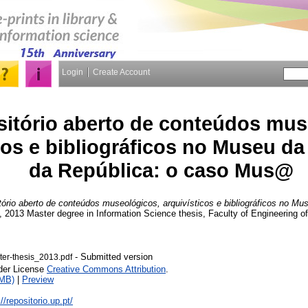
Login
Create Account
itório aberto de conteúdos mus
cos e bibliográficos no Museu da
da República: o caso Mus@
ório aberto de conteúdos museológicos, arquivísticos e bibliográficos no Mu
, 2013 Master degree in Information Science thesis, Faculty of Engineering of 
- Submitted version
ter-thesis_2013.pdf
nder License
Creative Commons Attribution
.
3MB)
|
Preview
://repositorio.up.pt/