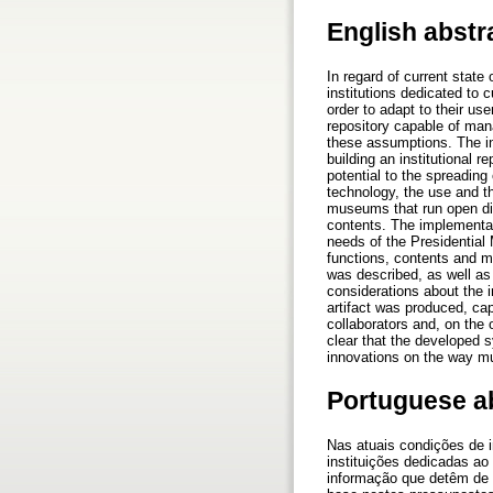
English abstr
In regard of current stat
institutions dedicated to
order to adapt to their us
repository capable of man
these assumptions. The in
building an institutional 
potential to the spreading
technology, the use and t
museums that run open digit
contents. The implementat
needs of the Presidential 
functions, contents and me
was described, as well as 
considerations about the i
artifact was produced, ca
collaborators and, on the 
clear that the developed s
innovations on the way mu
Portuguese a
Nas atuais condições de 
instituições dedicadas ao
informação que detêm de 