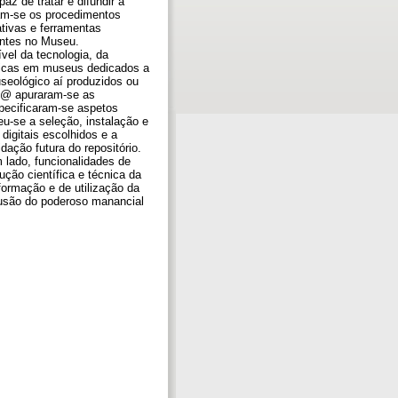
az de tratar e difundir a
ram-se os procedimentos
ativas e ferramentas
entes no Museu.
vel da tecnologia, da
áticas em museus dedicados a
useológico aí produzidos ou
us@ apuraram-se as
specificaram-se aspetos
u-se a seleção, instalação e
digitais escolhidos e a
ação futura do repositório.
m lado, funcionalidades de
ução científica e técnica da
ormação e de utilização da
usão do poderoso manancial