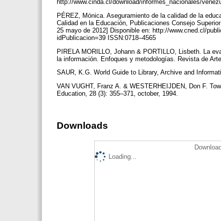
http://www.cinda.cl/download/informes_nacionales/vene
PÉREZ, Mónica. Aseguramiento de la calidad de la educa
Calidad en la Educación, Publicaciones Consejo Superior
25 mayo de 2012] Disponible en: http://www.cned.cl/publ
idPublicacion=39 ISSN:0718–4565
PIRELA MORILLO, Johann & PORTILLO, Lisbeth. La evaluac
la información. Enfoques y metodologías. Revista de Ar
SAUR, K.G. World Guide to Library, Archive and Informa
VAN VUGHT, Franz A. & WESTERHEIJDEN, Don F. Towards
Education, 28 (3): 355–371, october, 1994.
Downloads
Download
Loading...