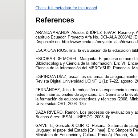
Check full metadata for this record
References
ARANDA ARANDA, Alcides & lÓPEZ ToVAR, Rosmery. Asegur
capítulo Ecuador. Proyecto Alfa No. DCI–ALA 2008/42 [E
Disponible en: http://www.cinda.cl/proyecto_alfa/downoa
ESCAlONA RÍOS, lina. la evaluación de la educación bib
ESCOBAR DE MOREL, Margarita. El proceso de acreditaci
Bibliotecología y Ciencia de la Información. En: VII Enc
Ciencia de la Información del MERCoSUR. Ponencia. Mar
ESPINOZA DÍAZ, oscar. los sistemas de aseguramiento de
Revista Digital Universidad UCINF, 1 (1): 7–22, agosto, 
FERNÁNDEZ, Julio. Introducción a la experiencia internac
redes internacionales de agencias. En: Seminario la evalu
la formación de equipos directivos y técnicos (2008, Min
Universidad ORT, 2008. 13p.
DAZA RIVERO, Ramón. Los procesos de evaluación y acredi
Buenos Aires: IESAL–UNESCO, 2003. 6p.
GAlVETE, Gonzalo & CURTO, Rosana. Sistema de asegurami
Uruguay: el papel del Estado [En línea]. En: Simposio Pe
Ministerio de Educación y Cultura, Paraná). Paraná, Brasi