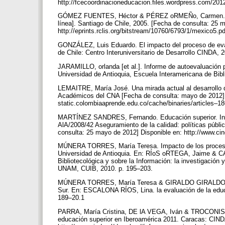
http://fcecoordinacioneducacion.files.wordpress.com/201
GÓMEZ FUENTES, Héctor & PÉREZ oRMEÑo, Carmen. Situac
línea]. Santiago de Chile, 2005. [Fecha de consulta: 25 
http://eprints.rclis.org/bitstream/10760/6793/1/mexico5.p
GONZÁLEZ, Luis Eduardo. El impacto del proceso de eval
de Chile: Centro Interuniversitario de Desarrollo CINDA, 
JARAMILLO, orlanda [et al.]. Informe de autoevaluación pa
Universidad de Antioquia, Escuela Interamericana de Bibl
LEMAITRE, María José. Una mirada actual al desarrollo 
Académicos del CNA [Fecha de consulta: mayo de 2012] 
static.colombiaaprende.edu.co/cache/binaries/articles
MARTÍNEZ SANDRES, Fernando. Educación superior. Info
AlA/2008/42 Aseguramiento de la calidad: políticas públi
consulta: 25 mayo de 2012] Disponible en: http://www.ci
MÚNERA TORRES, María Teresa. Impacto de los procesos d
Universidad de Antioquia. En: RÍoS oRTEGA, Jaime & C
Bibliotecológica y sobre la Información: la investigación
UNAM, CUIB, 2010. p. 195–203.
MÚNERA TORRES, María Teresa & GIRALDO GIRALDO, Yic
Sur. En: ESCALONA RÍOS, Lina. la evaluación de la educ
189–20.1
PARRA, María Cristina, DE lA VEGA, Iván & TROCONIS, A
educación superior en Iberoamérica 2011. Caracas: CINDA