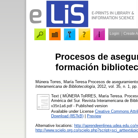
Login
Create 
Procesos de asegur
formación bibliote
Múnera Torres, María Teresa
Procesos de aseguramiento d
Interamericana de Bibliotecología
, 2012, vol. 35, n. 1, pp
Text ( MÚNERA ToRRES, María Teresa. Procesos 
América del Sur. Revista Interamericana de Biblio
- Published version
v35n1a6.pdf
Available under License
Creative Commons Attri
Download (857kB)
|
Preview
Alternative locations:
http://aprendeenlinea.udea.edu.co/r
http://www.scielo.org.co/scielo.php?script=sci_arttex