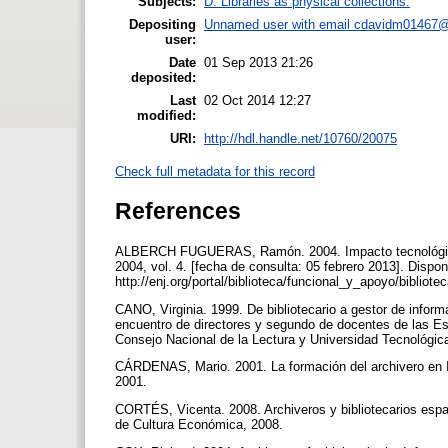
Subjects:
D. Libraries as physical collections.
Depositing
Unnamed user with email
cdavidm01467@
user:
Date
01 Sep 2013 21:26
deposited:
Last
02 Oct 2014 12:27
modified:
URI:
http://hdl.handle.net/10760/20075
Check full metadata for this record
References
ALBERCH FUGUERAS, Ramón. 2004. Impacto tecnológico y 
2004, vol. 4. [fecha de consulta: 05 febrero 2013]. Dispon
http://enj.org/portal/biblioteca/funcional_y_apoyo/bibliot
CANO, Virginia. 1999. De bibliotecario a gestor de info
encuentro de directores y segundo de docentes de las Esc
Consejo Nacional de la Lectura y Universidad Tecnológica
CÁRDENAS, Mario. 2001. La formación del archivero en Ib
2001.
CORTÉS, Vicenta. 2008. Archiveros y bibliotecarios esp
de Cultura Económica, 2008.