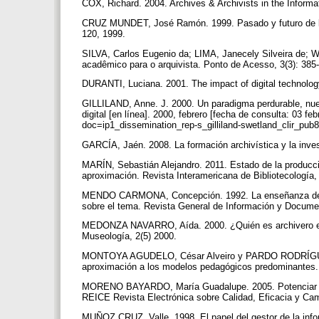
COX, Richard. 2004. Archives & Archivists in the Infor
CRUZ MUNDET, José Ramón. 1999. Pasado y futuro de la pro
120, 1999.
SILVA, Carlos Eugenio da; LIMA, Janecely Silveira de;
acadêmico para o arquivista. Ponto de Acesso, 3(3): 385
DURANTI, Luciana. 2001. The impact of digital technology
GILLILAND, Anne. J. 2000. Un paradigma perdurable, nueva
digital [en línea]. 2000, febrero [fecha de consulta: 03 fe
doc=ip1_dissemination_rep-s_gilliland-swetland_clir_pu
GARCÍA, Jaén. 2008. La formación archivística y la inves
MARÍN, Sebastián Alejandro. 2011. Estado de la producci
aproximación. Revista Interamericana de Bibliotecología,
MENDO CARMONA, Concepción. 1992. La enseñanza de la 
sobre el tema. Revista General de Información y Documen
MEDONZA NAVARRO, Aída. 2000. ¿Quién es archivero en el
Museología, 2(5) 2000.
MONTOYA AGUDELO, César Alveiro y PARDO RODRÍGUEZ, Lu
aproximación a los modelos pedagógicos predominantes. R
MORENO BAYARDO, María Guadalupe. 2005. Potenciar la e
REICE Revista Electrónica sobre Calidad, Eficacia y Ca
MUÑOZ CRUZ, Valle. 1998. El papel del gestor de la infor