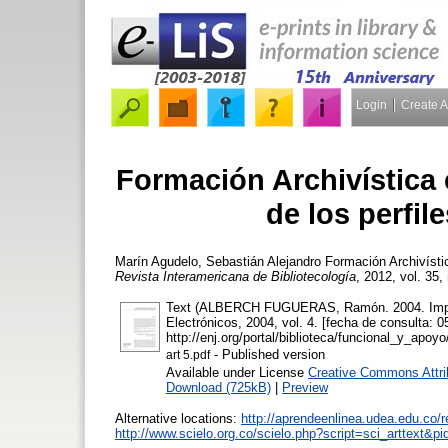
Login
Create 
Formación Archivística 
de los perfil
Marín Agudelo, Sebastián Alejandro
Formación Archivístic
Revista Interamericana de Bibliotecología
, 2012, vol. 35, 
Text (ALBERCH FUGUERAS, Ramón. 2004. Impacto 
Electrónicos, 2004, vol. 4. [fecha de consulta: 0
http://enj.org/portal/biblioteca/funcional_y_apoyo/
- Published version
art 5.pdf
Available under License
Creative Commons Attri
Download (725kB)
|
Preview
Alternative locations:
http://aprendeenlinea.udea.edu.co/r
http://www.scielo.org.co/scielo.php?script=sci_arttex