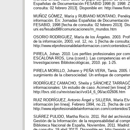
Españolas de Documentación FESABID 1998 (6: 1998: Za
consulta: 02 febrero 2013]. Disponible en: http://www.f
MUÑOZ GÓMEZ, María y RUBIANO MONTANO, Penélope. 1998. 
información. En: Jornadas Españolas de Documentación 
FESABID, 1998 [fecha de consulta: 02 febrero 2013]. Disp
uni.es/fesabid98/comunicaciones/m_mundos.htm
OSORIO RODRIGUEZ, María de los Ángeles. 2003. Profesio
de la información, 2003, vol. 12, no. 1 [fecha de consulta:
http://www.elprofesionaldelainformacion.com/contenidos/
PIRELA, Johan. 2010. Los perfiles profesionales por comp
ESCALONA RÍOS, Lina (coord.). Las competencias en el p
Investigaciones Bibliotecológicas, 2010. pp. 1-25.
PIRELA MORILLO, Johann y PEÑA VERA, Tania. 2005. Nuev
surgimiento de la cibersociedad. Un enfoque de competenc
RODRÍGUEZ CAMACHO, Sheila y SÁNCHEZ TARRAGÓ, Nanc
informacionales: Un estudio de caso. Acimed [en línea] 200
http://bvs.sld.cu/revistas/aci/vol14_6_06/aci02606.htm
RUIZ RODRÍGUEZ, Antonio Ángel y SILLERA, María Elvira.
información [en línea]. Febrero 1994, no.21. [fecha de con
http://www.elprofesionaldelainformacion.com/contenidos
SUÁREZ PULIDO, Martha Rocío. 2011. Rol del archivista e
Gestión de la Información: de la responsabilidad al compr
Biblioteca Nacional de España, Noviembre, 2011. Madrid
de consulta: 19 abril 2012]. Disponible en: http://eprints