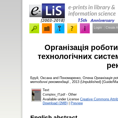
Login
Create 
Організація робот
технологічних систем
ре
Бруй, Оксана
and
Пономаренко, Олена
Організація р
методичні рекомендації.
, 2013 (Unpublished) [Guide/Ma
Text
- Other
Complex_IT.pdf
Available under License
Creative Commons Attrib
Download (2MB)
|
Preview
English abstract