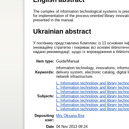
The complex of information technological systems is prese
for implementation of the process-oriented library innovat
presented in the manual.
Ukrainian abstract
У посібнику представлено Комплекс із 13 основних ін
інноваційну стратегію і покриває всі основні бібліотечн
надано рекомендації, щодо їх впровадження в бібліот
Item type:
Guide/Manual
information technology, innovations, infor
Keywords:
delivery system, electronic catalog, digital 
network infrastructure.
L. Information technology and library techn
L. Information technology and library techn
L. Information technology and library techn
Subjects:
L. Information technology and library techn
L. Information technology and library techn
L. Information technology and library techn
L. Information technology and library techn
Depositing
Mrs Oksana Brui
user:
Date
04 Nov 2013 09:24