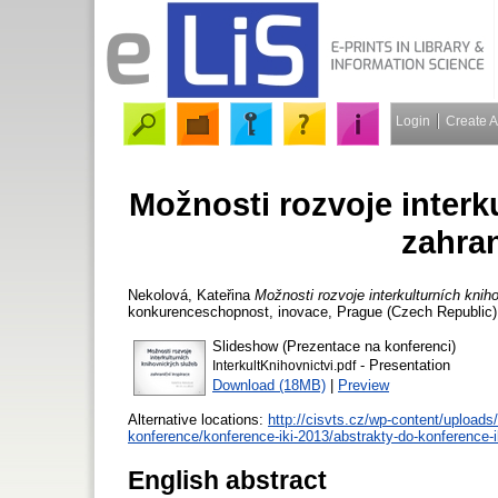
Login
Create 
Možnosti rozvoje interk
zahran
Nekolová, Kateřina
Možnosti rozvoje interkulturních knih
konkurenceschopnost, inovace, Prague (Czech Republic),
Slideshow (Prezentace na konferenci)
- Presentation
InterkultKnihovnictvi.pdf
Download (18MB)
|
Preview
Alternative locations:
http://cisvts.cz/wp-content/uploads
konference/konference-iki-2013/abstrakty-do-konference-i
English abstract