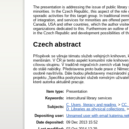
The presentation is addressing the issue of public library 
minorities. In the Czech Republic, this aspect of the role 
sporadic activities for this target group. In traditional im
of integration, and services for minorities are offered 
Canada, USA and other countries, which the author visited
organizations dedicated to this. Furthermore an outline of
in the Czech Republic and development possibilities of th
Czech abstract
Příspěvek se věnuje tématu služeb veřejných knihoven, 
menšinám. V ČR je tento aspekt komunitní role knihoven z
cílovou skupinu. V tradičně migračních zemích však hraj
do stálé nabídky. Představena proto bude praxe z Němec
osobně navštívila. Dále budou představeny mezinárodní p
projektu „Specifika poskytování služeb romským uživate
které autorka aktuálně pracuje.
Item type:
Presentation
Keywords:
intercultural library services
C. Users, literacy and reading.
>
CC. 
Subjects:
D. Libraries as physical collections.
Depositing user:
Unnamed user with email
katerina.ne
Date deposited:
09 Dec 2013 15:52
Last modified:
02 Oct 2014 12:29