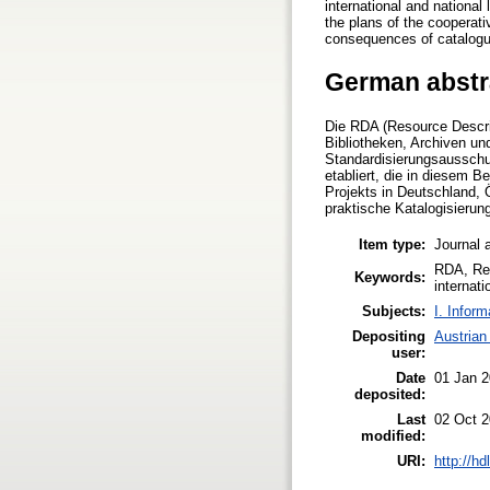
international and national
the plans of the cooperati
consequences of catalogui
German abstr
Die RDA (Resource Descrip
Bibliotheken, Archiven u
Standardisierungsausschu
etabliert, die in diesem 
Projekts in Deutschland, 
praktische Katalogisierun
Item type:
Journal a
RDA, Reg
Keywords:
internati
Subjects:
I. Inform
Depositing
Austrian
user:
Date
01 Jan 2
deposited:
Last
02 Oct 2
modified:
URI:
http://h