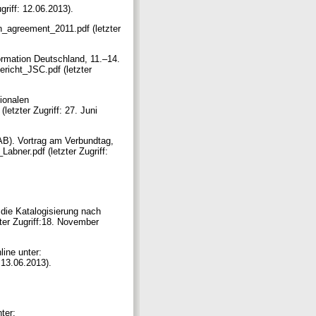
riff: 12.06.2013).
n_agreement_2011.pdf (letzter
ormation Deutschland, 11.–14.
richt_JSC.pdf (letzter
tionalen
letzter Zugriff: 27. Juni
B). Vortrag am Verbundtag,
abner.pdf (letzter Zugriff:
 die Katalogisierung nach
zter Zugriff:18. November
ine unter:
: 13.06.2013).
ter: