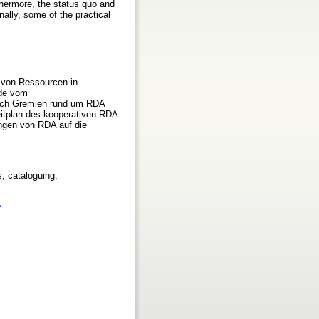
rthermore, the status quo and
ally, some of the practical
g von Ressourcen in
rde vom
sich Gremien rund um RDA
Zeitplan des kooperativen RDA-
ungen von RDA auf die
, cataloguing,
.