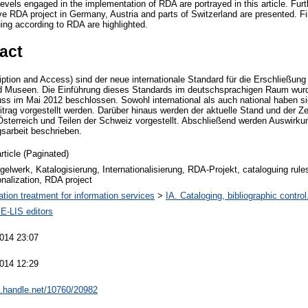
 levels engaged in the implementation of RDA are portrayed in this article. Fu
ve RDA project in Germany, Austria and parts of Switzerland are presented. Fin
ng according to RDA are highlighted.
act
tion and Access) sind der neue internationale Standard für die Erschließun
nd Museen. Die Einführung dieses Standards im deutschsprachigen Raum wu
ss im Mai 2012 beschlossen. Sowohl international als auch national haben 
Beitrag vorgestellt werden. Darüber hinaus werden der aktuelle Stand und der 
Österreich und Teilen der Schweiz vorgestellt. Abschließend werden Auswirk
gsarbeit beschrieben.
rticle (Paginated)
elwerk, Katalogisierung, Internationalisierung, RDA-Projekt, cataloguing rules
onalization, RDA project
ation treatment for information services
>
IA. Cataloging, bibliographic control
 E-LIS editors
014 23:07
014 12:29
dl.handle.net/10760/20982