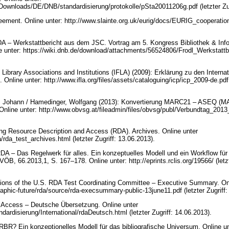
wnloads/DE/DNB/standardisierung/protokolle/pSta20011206g.pdf (letzter Zug
ement. Online unter: http://www.slainte.org.uk/eurig/docs/EURIG_cooperatio
RDA – Werkstattbericht aus dem JSC. Vortrag am 5. Kongress Bibliothek & Inf
e unter: https://wiki.dnb.de/download/attachments/56524806/Frodl_Werkstattbe
f Library Associations and Institutions (IFLA) (2009): Erklärung zu den Interna
 Online unter: http://www.ifla.org/files/assets/cataloguing/icp/icp_2009-de.pdf (
r, Johann / Hamedinger, Wolfgang (2013): Konvertierung MARC21 – ASEQ (MA
Online unter: http://www.obvsg.at/fileadmin/files/obvsg/publ/Verbundtag_2013_L
ing Resource Description and Access (RDA). Archives. Online unter
/rda_test_archives.html (letzter Zugriff: 13.06.2013).
RDA – Das Regelwerk für alles. Ein konzeptuelles Modell und ein Workflow für
VÖB, 66.2013,1, S. 167–178. Online unter: http://eprints.rclis.org/19566/ (let
ns of the U.S. RDA Test Coordinating Committee – Executive Summary. Onl
raphic-future/rda/source/rda-execsummary-public-13june11.pdf (letzter Zugriff
 Access – Deutsche Übersetzung. Online unter
ardisierung/International/rdaDeutsch.html (letzter Zugriff: 14.06.2013).
FRBR? Ein konzeptionelles Modell für das bibliografische Universum. Online un