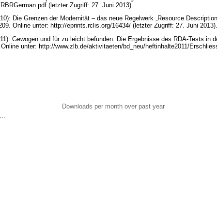
RBRGerman.pdf (letzter Zugriff: 27. Juni 2013).
10): Die Grenzen der Modernität – das neue Regelwerk „Resource Description 
9. Online unter: http://eprints.rclis.org/16434/ (letzter Zugriff: 27. Juni 2013)
11): Gewogen und für zu leicht befunden. Die Ergebnisse des RDA-Tests in d
 Online unter: http://www.zlb.de/aktivitaeten/bd_neu/heftinhalte2011/Erschli
Downloads per month over past year
..