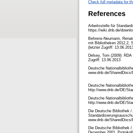
Check full metadata for th
References
Arbeitsstelle für Standar
https://wiki.dnb.de/down
Behrens-Neumann, Renate /
mit Bibliotheken 2012,2,
(letzter Zugriff: 13.06.201
Delsey, Tom (2009): RDA D
Zugriff: 13.06.2013
Deutsche Nationalbiblioth
www.dnb.de/SharedDocs/Do
Deutsche Nationalbiblioth
http://www.dnb.de/DE/Stand
Deutsche Nationalbibliothe
http://www.dnb.de/DE/Stan
Die Deutsche Bibliothek / 
Standardisierungsausschu
www.dnb.de/SharedDocs/Do
Die Deutsche Bibliothek /
Dezember 2001. Protokoll.