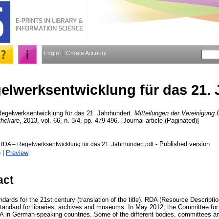
Login
Create Account
elwerksentwicklung für das 21. 
egelwerksentwicklung für das 21. Jahrhundert.
Mitteilungen der Vereinigung 
thekare
, 2013, vol. 66, n. 3/4, pp. 479-496. [Journal article (Paginated)]
- Published version
RDA – Regelwerksentwicklung für das 21. Jahrhundert.pdf
)
|
Preview
act
dards for the 21st century (translation of the title). RDA (Resource Descripti
 standard for libraries, archives and museums. In May 2012, the Committee fo
DA in German-speaking countries. Some of the different bodies, committees a