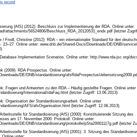
is record
disierung (AfS) (2012): Beschluss zur Implementierung der RDA. Online unter:
load/attachments/56524806/Beschluss_RDA_20120531_endx.pdf (letzter Zugrif
 Frodl, Christine (2012): RDA – ein internationaler Standard für den deutsc
 S. 23–27. Online unter: www.dnb.de/Shared-Docs/Downloads/DE/DNB/service/
3).
atabase Implementation Scenarios. Online unter: http://www.rda-jsc.org/docs/
ek (2009): RDA Prospectus. Online unter:
wnloads/DE/DNB/standardisierung/afsRdaProspectusUebersetzung2009.pdf (l
ek: Fragen und Antworten zu den RDA – Häufig gestellte Fragen. Online unter
ardisierung/International/rdaFaq.html (letzter Zugriff: 13.06.2013).
k: Organisation der Standardisierungsarbeit. Online unter
dardisierung/AFS/afsOrganisation.html (letzter Zugriff: 12.06.2013).
Arbeitsstelle für Standardisierung (AfS) (2000): Konstituierende Sitzung des
sses am 17. November 2000. Protokoll. Online unter:
wnloads/DE/DNB/standardisierung/protokolle/pSta20001117g.pdf (letzter Zug
 Arbeitsstelle für Standardisierung (AfS) (2001): 3. Sitzung des Standardisi
 Online unter: