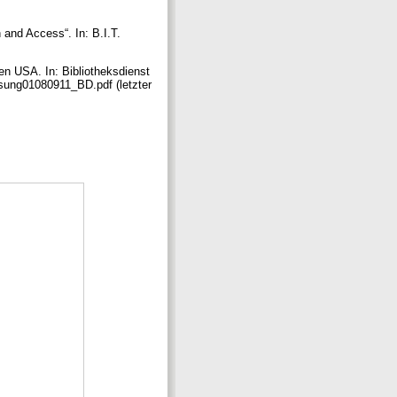
and Access“. In: B.I.T.
.
en USA. In: Bibliotheksdienst
essung01080911_BD.pdf (letzter