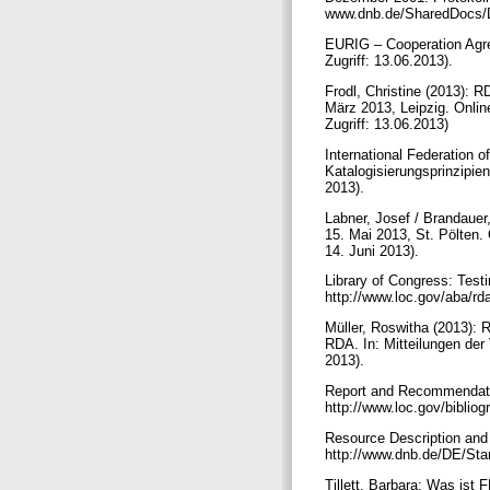
www.dnb.de/SharedDocs/Do
EURIG – Cooperation Agre
Zugriff: 13.06.2013).
Frodl, Christine (2013): 
März 2013, Leipzig. Onlin
Zugriff: 13.06.2013)
International Federation o
Katalogisierungsprinzipien.
2013).
Labner, Josef / Brandaue
15. Mai 2013, St. Pölten. 
14. Juni 2013).
Library of Congress: Test
http://www.loc.gov/aba/rda
Müller, Roswitha (2013): 
RDA. In: Mitteilungen der 
2013).
Report and Recommendatio
http://www.loc.gov/bibliog
Resource Description and
http://www.dnb.de/DE/Stand
Tillett, Barbara: Was ist 