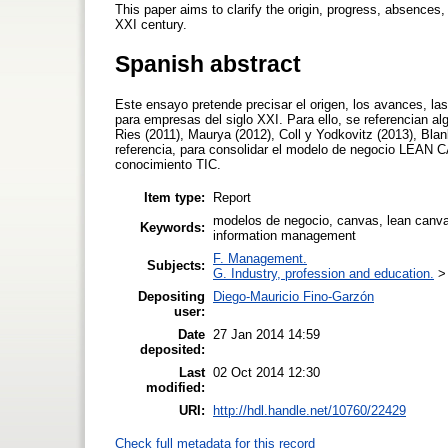
This paper aims to clarify the origin, progress, absences
XXI century.
Spanish abstract
Este ensayo pretende precisar el origen, los avances, la
para empresas del siglo XXI. Para ello, se referencian a
Ries (2011), Maurya (2012), Coll y Yodkovitz (2013), Bla
referencia, para consolidar el modelo de negocio LEAN C
conocimiento TIC.
Item type:
Report
modelos de negocio, canvas, lean canvas
Keywords:
information management
F. Management.
Subjects:
G. Industry, profession and education.
Depositing
Diego-Mauricio Fino-Garzón
user:
Date
27 Jan 2014 14:59
deposited:
Last
02 Oct 2014 12:30
modified:
URI:
http://hdl.handle.net/10760/22429
Check full metadata for this record