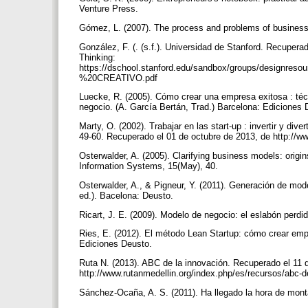
Venture Press.
Gómez, L. (2007). The process and problems of business
González, F. (. (s.f.). Universidad de Stanford. Recupera
Thinking:
https://dschool.stanford.edu/sandbox/groups/desig
%20CREATIVO.pdf
Luecke, R. (2005). Cómo crear una empresa exitosa : té
negocio. (A. García Bertán, Trad.) Barcelona: Ediciones
Marty, O. (2002). Trabajar en las start-up : invertir y di
49-60. Recuperado el 01 de octubre de 2013, de http://w
Osterwalder, A. (2005). Clarifying business models: origi
Information Systems, 15(May), 40.
Osterwalder, A., & Pigneur, Y. (2011). Generación de mode
ed.). Bacelona: Deusto.
Ricart, J. E. (2009). Modelo de negocio: el eslabón perdi
Ries, E. (2012). El método Lean Startup: cómo crear empre
Ediciones Deusto.
Ruta N. (2013). ABC de la innovación. Recuperado el 11
http://www.rutanmedellin.org/index.php/es/recursos/abc-
Sánchez-Ocaña, A. S. (2011). Ha llegado la hora de mont