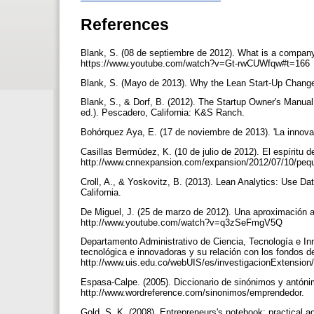
References
Blank, S. (08 de septiembre de 2012). What is a company
https://www.youtube.com/watch?v=Gt-rwCUWfqw#t=166
Blank, S. (Mayo de 2013). Why the Lean Start-Up Chang
Blank, S., & Dorf, B. (2012). The Startup Owner's Manua
ed.). Pescadero, California: K&S Ranch.
Bohórquez Aya, E. (17 de noviembre de 2013). 'La innov
Casillas Bermúdez, K. (10 de julio de 2012). El espíritu
http://www.cnnexpansion.com/expansion/2012/07/10/peq
Croll, A., & Yoskovitz, B. (2013). Lean Analytics: Use Dat
California.
De Miguel, J. (25 de marzo de 2012). Una aproximación 
http://www.youtube.com/watch?v=q3zSeFmgV5Q
Departamento Administrativo de Ciencia, Tecnología e In
tecnológica e innovadoras y su relación con los fondos d
http://www.uis.edu.co/webUIS/es/investigacionExtension
Espasa-Calpe. (2005). Diccionario de sinónimos y antón
http://www.wordreference.com/sinonimos/emprendedor.
Gold, S. K. (2008). Entrepreneurs's notebook: practical a