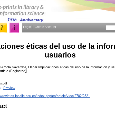
Login
Create Account
ciones éticas del uso de la info
usuarios
d
Arriola Navarrete, Oscar
Implicaciones éticas del uso de la información y us
article (Paginated)]
s.pdf
)
|
Preview
://revistas.lasalle.edu.co/index.php/co/article/view/2702/2321
act