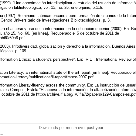
(1999). “Una aproximación interdisciplinar al estudio del usuario de informac
gación bibliotecológica, vol. 13, no. 26, enero-junio, p.116.
ia (1997). Seminario Latinoamericano sobre formación de usuarios de la Infor
entro Universitario de Investigaciones Bibliotecológicas. p. 3.
ra el acceso y uso de la información en la educación superior (2000). En: Bo
s, año 15, No. 60. [en línea]. Recuperado el 5 de octubre de 2011 de
aab60/60a6.pdf
003). Infodiversidad, globalización y derecho a la información. Buenos Aire
ológicas. p. 109
formation Ethics: a student’s perspective”. En: IRIE : International Review of 
tion Literacy: an international state of the art report [en línea]. Recuperado 
nformation-literacy/publications/il-report/france-2007.pdf
Information Literay-fluency across the community. En: La instrucción de usua
rales Campos, Estela “El acceso a la información, la alfabetización informati
e octubre de 2011 de http://archive.ifla.org/IV/ifla72/papers/129-Campos-es.p
Downloads per month over past year
..