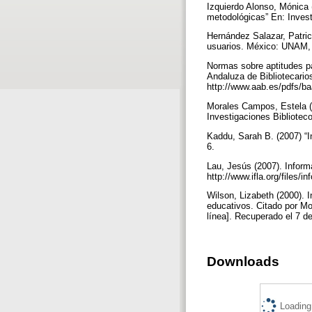
Izquierdo Alonso, Mónica 
metodológicas” En: Investi
Hernández Salazar, Patric
usuarios. México: UNAM, C
Normas sobre aptitudes pa
Andaluza de Bibliotecario
http://www.aab.es/pdfs/b
Morales Campos, Estela (2
Investigaciones Bibliotec
Kaddu, Sarah B. (2007) “In
6.
Lau, Jesús (2007). Informa
http://www.ifla.org/files/i
Wilson, Lizabeth (2000). 
educativos. Citado por Mo
línea]. Recuperado el 7 d
Downloads
Loading.