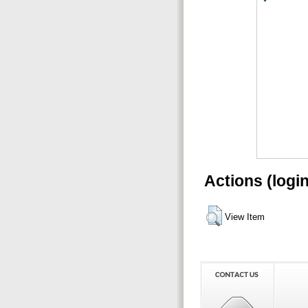
Actions (logi
View Item