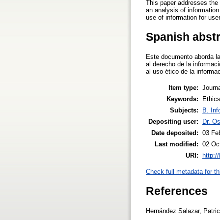
This paper addresses the e
an analysis of information
use of information for use
Spanish abst
Este documento aborda las
al derecho de la informac
al uso ético de la informa
Item type:
Journa
Keywords:
Ethics
Subjects:
B. Inf
Depositing user:
Dr. Os
Date deposited:
03 Fe
Last modified:
02 Oc
URI:
http:/
Check full metadata for th
References
Hernández Salazar, Patrici