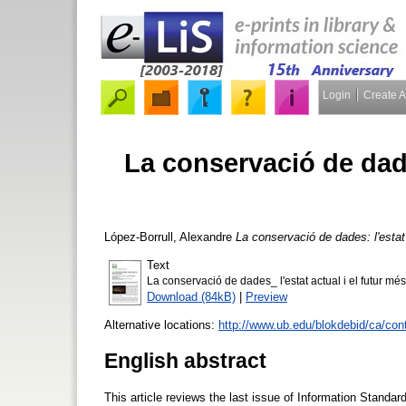
Login
Create 
La conservació de dades
López-Borrull, Alexandre
La conservació de dades: l'estat 
Text
La conservació de dades_ l'estat actual i el futur més
Download (84kB)
|
Preview
Alternative locations:
http://www.ub.edu/blokdebid/ca/cont
English abstract
This article reviews the last issue of Information Standa