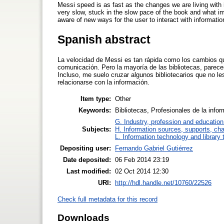
Messi speed is as fast as the changes we are living with
very slow, stuck in the slow pace of the book and what i
aware of new ways for the user to interact with informatio
Spanish abstract
La velocidad de Messi es tan rápida como los cambios qu
comunicación. Pero la mayoría de las bibliotecas, parecen
Incluso, me suelo cruzar algunos bibliotecarios que no le
relacionarse con la información.
Item type:
Other
Keywords:
Bibliotecas, Profesionales de la info
G. Industry, profession and education
Subjects:
H. Information sources, supports, ch
L. Information technology and library
Depositing user:
Fernando Gabriel Gutiérrez
Date deposited:
06 Feb 2014 23:19
Last modified:
02 Oct 2014 12:30
URI:
http://hdl.handle.net/10760/22526
Check full metadata for this record
Downloads