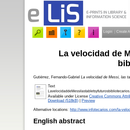
Login
Create 
La velocidad de Me
bib
Gutiérrez, Fernando-Gabriel
La velocidad de Messi, las tab
Text
LavelocidaddeMessilastabletsyfuturosbibliotecarios
Available under License
Creative Commons Attri
Download (518kB)
|
Preview
Alternative locations:
http://www.infotecarios.com/la-veloc
English abstract