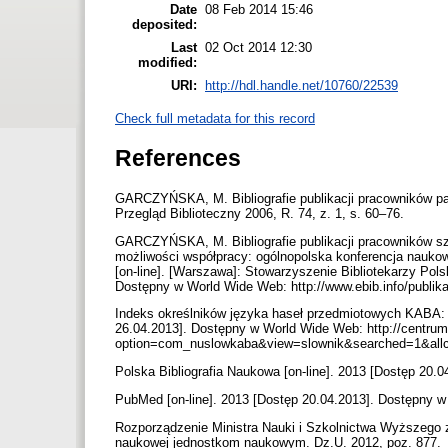
Date
08 Feb 2014 15:46
deposited:
Last
02 Oct 2014 12:30
modified:
URI:
http://hdl.handle.net/10760/22539
Check full metadata for this record
References
GARCZYŃSKA, M. Bibliografie publikacji pracowników p
Przegląd Biblioteczny 2006, R. 74, z. 1, s. 60–76.
GARCZYŃSKA, M. Bibliografie publikacji pracowników szk
możliwości współpracy: ogólnopolska konferencja nauko
[on-line]. [Warszawa]: Stowarzyszenie Bibliotekarzy Pol
Dostępny w World Wide Web: http://www.ebib.info/publi
Indeks określników języka haseł przedmiotowych KABA: st
26.04.2013]. Dostępny w World Wide Web: http://centrum
option=com_nuslowkaba&view=slownik&searched=1&all
Polska Bibliografia Naukowa [on-line]. 2013 [Dostęp 20.
PubMed [on-line]. 2013 [Dostęp 20.04.2013]. Dostępny 
Rozporządzenie Ministra Nauki i Szkolnictwa Wyższego z 
naukowej jednostkom naukowym. Dz.U. 2012, poz. 877.