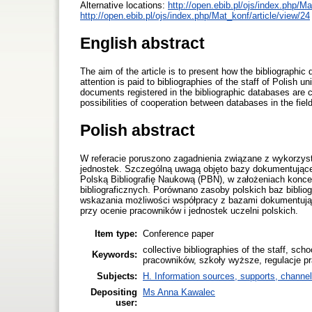
Alternative locations:
http://open.ebib.pl/ojs/index.php/M
http://open.ebib.pl/ojs/index.php/Mat_konf/article/view/24
English abstract
The aim of the article is to present how the bibliographic 
attention is paid to bibliographies of the staff of Polish 
documents registered in the bibliographic databases are
possibilities of cooperation between databases in the fiel
Polish abstract
W referacie poruszono zagadnienia związane z wykorzys
jednostek. Szczególną uwagą objęto bazy dokumentując
Polską Bibliografię Naukową (PBN), w założeniach konce
bibliograficznych. Porównano zasoby polskich baz bibli
wskazania możliwości współpracy z bazami dokumentują
przy ocenie pracowników i jednostek uczelni polskich.
Item type:
Conference paper
collective bibliographies of the staff, scho
Keywords:
pracowników, szkoły wyższe, regulacje p
Subjects:
H. Information sources, supports, channel
Depositing
Ms Anna Kawalec
user: