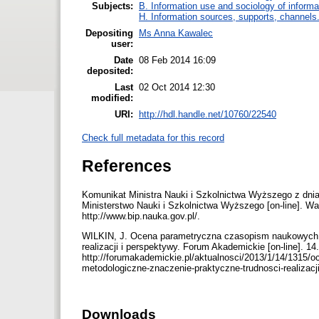
Subjects:
B. Information use and sociology of informa
H. Information sources, supports, channels
Depositing
Ms Anna Kawalec
user:
Date
08 Feb 2014 16:09
deposited:
Last
02 Oct 2014 12:30
modified:
URI:
http://hdl.handle.net/10760/22540
Check full metadata for this record
References
Komunikat Ministra Nauki i Szkolnictwa Wyższego z dni
Ministerstwo Nauki i Szkolnictwa Wyższego [on-line]. 
http://www.bip.nauka.gov.pl/.
WILKIN, J. Ocena parametryczna czasopism naukowych 
realizacji i perspektywy. Forum Akademickie [on-line]. 
http://forumakademickie.pl/aktualnosci/2013/1/14/1315
metodologiczne-znaczenie-praktyczne-trudnosci-realizacj
Downloads