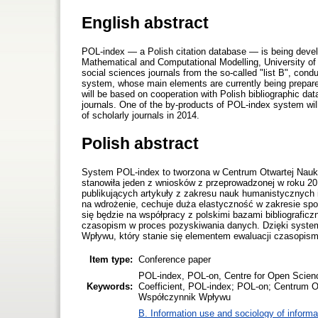
English abstract
POL-index — a Polish citation database — is being develop
Mathematical and Computational Modelling, University of 
social sciences journals from the so-called "list B", con
system, whose main elements are currently being prepared f
will be based on cooperation with Polish bibliographic da
journals. One of the by-products of POL-index system will 
of scholarly journals in 2014.
Polish abstract
System POL-index to tworzona w Centrum Otwartej Nauki
stanowiła jeden z wniosków z przeprowadzonej w roku 20
publikujących artykuły z zakresu nauk humanistycznych 
na wdrożenie, cechuje duża elastyczność w zakresie sp
się będzie na współpracy z polskimi bazami bibliografic
czasopism w proces pozyskiwania danych. Dzięki syste
Wpływu, który stanie się elementem ewaluacji czasopism
Item type:
Conference paper
POL-index, POL-on, Centre for Open Science,
Keywords:
Coefficient, POL-index; POL-on; Centrum O
Współczynnik Wpływu
B. Information use and sociology of informa