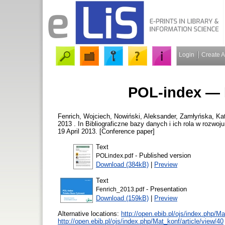
Login
Create 
POL-index — 
Fenrich, Wojciech
,
Nowiński, Aleksander
,
Zamłyńska, Ka
2013 . In Bibliograficzne bazy danych i ich rola w rozw
19 April 2013. [Conference paper]
Text
- Published version
POLindex.pdf
Download (384kB)
|
Preview
Text
- Presentation
Fenrich_2013.pdf
Download (159kB)
|
Preview
Alternative locations:
http://open.ebib.pl/ojs/index.php/M
http://open.ebib.pl/ojs/index.php/Mat_konf/article/view/40