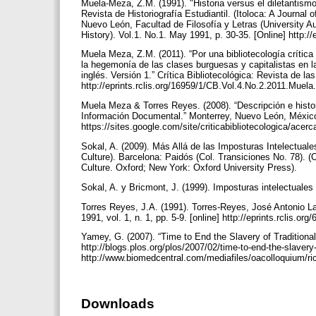
Muela-Meza, Z.M. (1991). "Historia versus el diletantism
Revista de Historiografía Estudiantil. (Itoloca: A Journa
Nuevo León, Facultad de Filosofía y Letras (University 
History). Vol.1. No.1. May 1991, p. 30-35. [Online] http:
Muela Meza, Z.M. (2011). “Por una bibliotecología crítica y
la hegemonía de las clases burguesas y capitalistas en la
inglés. Versión 1.” Crítica Bibliotecológica: Revista de la
http://eprints.rclis.org/16959/1/CB.Vol.4.No.2.2011.Muela
Muela Meza & Torres Reyes. (2008). “Descripción e histori
Información Documental.” Monterrey, Nuevo León, México
https://sites.google.com/site/criticabibliotecologica/acerc
Sokal, A. (2009). Más Allá de las Imposturas Intelectual
Culture). Barcelona: Paidós (Col. Transiciones No. 78). (
Culture. Oxford; New York: Oxford University Press).
Sokal, A. y Bricmont, J. (1999). Imposturas intelectuales
Torres Reyes, J.A. (1991). Torres-Reyes, José Antonio La
1991, vol. 1, n. 1, pp. 5-9. [online] http://eprints.rclis.or
Yamey, G. (2007). “Time to End the Slavery of Traditional
http://blogs.plos.org/plos/2007/02/time-to-end-the-slavery-
http://www.biomedcentral.com/mediafiles/oacolloquium/r
Downloads