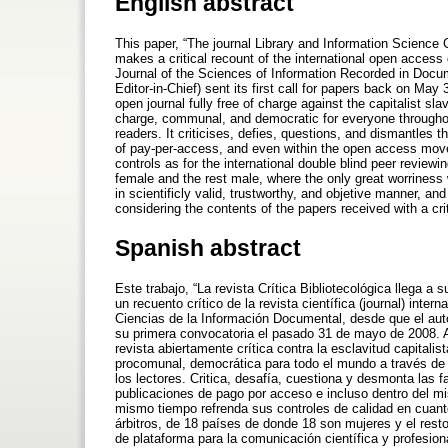
English abstract
This paper, “The journal Library and Information Science Cr
makes a critical recount of the international open access 
Journal of the Sciences of Information Recorded in Docu
Editor-in-Chief) sent its first call for papers back on May
open journal fully free of charge against the capitalist sla
charge, communal, and democratic for everyone throughout 
readers. It criticises, defies, questions, and dismantles t
of pay-per-access, and even within the open access movem
controls as for the international double blind peer review
female and the rest male, where the only great worriness 
in scientificly valid, trustworthy, and objetive manner, an
considering the contents of the papers received with a cr
Spanish abstract
Este trabajo, “La revista Crítica Bibliotecológica llega a 
un recuento crítico de la revista científica (journal) inter
Ciencias de la Información Documental, desde que el auto
su primera convocatoria el pasado 31 de mayo de 2008. A
revista abiertamente crítica contra la esclavitud capitali
procomunal, democrática para todo el mundo a través de t
los lectores. Critica, desafía, cuestiona y desmonta las f
publicaciones de pago por acceso e incluso dentro del m
mismo tiempo refrenda sus controles de calidad en cuanto
árbitros, de 18 países de donde 18 son mujeres y el rest
de plataforma para la comunicación científica y profesiona