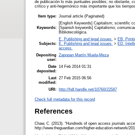
de publicación lo más puntuales posibles; no obstante, c
crítico y anti-hegemónico más importante que los tiempos
Item type:
Journal article (Paginated)
[English Keywords] Capitalism; scientific c
Keywords:
[Spanish keywords] Capitalismo; comunicació
Bibliotecológica.
E. Publishing and legal issues.
>
EB. Printi
Subjects:
E. Publishing and legal issues.
>
ED. Intell
access.
Depositing
Zapopan Martín Muela-Meza
user:
Date
14 Feb 2014 01:31
deposited:
Last
27 Feb 2015 06:56
modified:
URI:
http://hdl.handle.net/10760/22587
Check full metadata for this record
References
Chaw, C. (2013). “Hundreds of open access journals accep
http://www.theguardian.com/higher-education-network/201