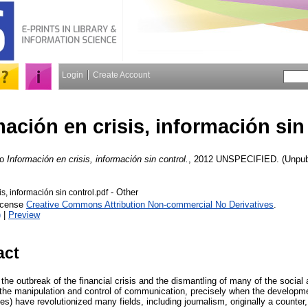
Login
Create Account
mación en crisis, información sin
o
Información en crisis, información sin control.
, 2012 UNSPECIFIED. (Unpubl
- Other
is, información sin control.pdf
License
Creative Commons Attribution Non-commercial No Derivatives
.
)
|
Preview
act
 the outbreak of the financial crisis and the dismantling of many of the social 
s the manipulation and control of communication, precisely when the developme
) have revolutionized many fields, including journalism, originally a counter, 