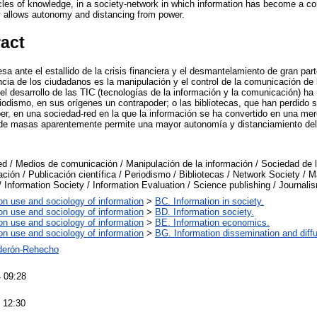
acles of knowledge, in a society-network in which information has become a c
 allows autonomy and distancing from power.
ract
sa ante el estallido de la crisis financiera y el desmantelamiento de gran par
ncia de los ciudadanos es la manipulación y el control de la comunicación de
l desarrollo de las TIC (tecnologías de la información y la comunicación) h
riodismo, en sus orígenes un contrapoder; o las bibliotecas, que han perdido 
ber, en una sociedad-red en la que la información se ha convertido en una m
de masas aparentemente permite una mayor autonomía y distanciamiento del
d / Medios de comunicación / Manipulación de la información / Sociedad de l
ación / Publicación científica / Periodismo / Bibliotecas / Network Society / 
/ Information Society / Information Evaluation / Science publishing / Journalis
on use and sociology of information
>
BC. Information in society.
on use and sociology of information
>
BD. Information society.
on use and sociology of information
>
BE. Information economics.
on use and sociology of information
>
BG. Information dissemination and diffu
derón-Rehecho
 09:28
 12:30