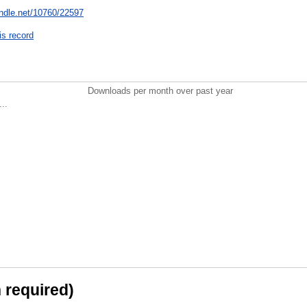
andle.net/10760/22597
is record
Downloads per month over past year
..
n required)