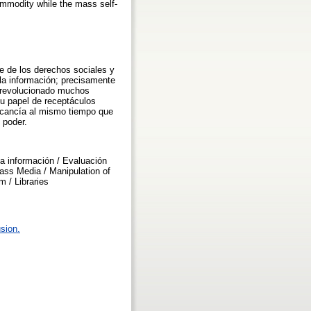
ommodity while the mass self-
te de los derechos sociales y
 la información; precisamente
a revolucionado muchos
su papel de receptáculos
ercancía al mismo tiempo que
 poder.
a información / Evaluación
Mass Media / Manipulation of
m / Libraries
sion.