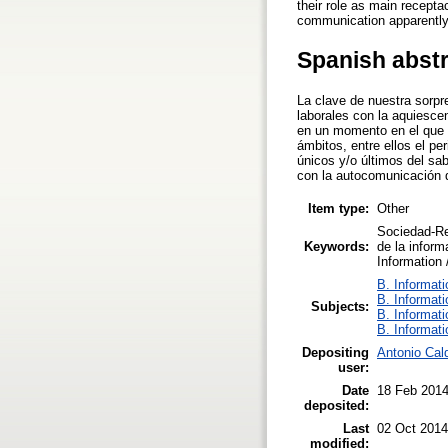
their role as main recept
communication apparently
Spanish abst
La clave de nuestra sorpre
laborales con la aquiesce
en un momento en el que e
ámbitos, entre ellos el pe
únicos y/o últimos del sa
con la autocomunicación 
Item type:
Other
Sociedad-Re
Keywords:
de la inform
Information 
B. Informati
B. Informati
Subjects:
B. Informati
B. Informati
Depositing
Antonio Cal
user:
Date
18 Feb 2014
deposited:
Last
02 Oct 2014
modified: