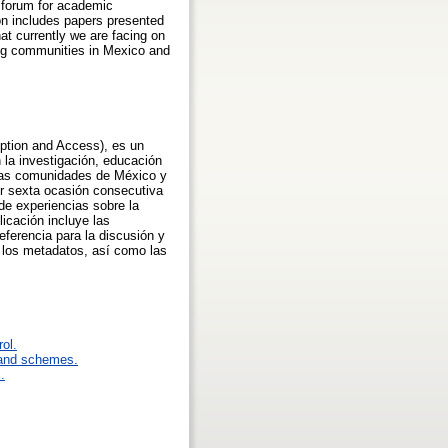
l forum for academic
on includes papers presented
at currently we are facing on
ing communities in Mexico and
iption and Access), es un
 la investigación, educación
, las comunidades de México y
por sexta ocasión consecutiva
de experiencias sobre la
licación incluye las
ferencia para la discusión y
y los metadatos, así como las
rol.
 and schemes.
.