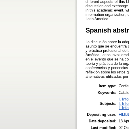
different aspects of this 
discussion and exchange o
in this academic event, wh
information organization,
Latin America.
Spanish abst
La discusión sobre la ado
asunto que se encuentra p
y práctica profesional de
América Latina involucrad
en el evento que se ha co
teoría y práctica de la or
conferencias y ponencias 
reflexión sobre los retos 
alternativas utilizadas p
Item type:
Confe
Keywords:
Catalo
I. Inf
Subjects:
I. Inf
I. Inf
Depositing user:
FILI
Date deposited:
18 Ap
Last modified:
02 Oc