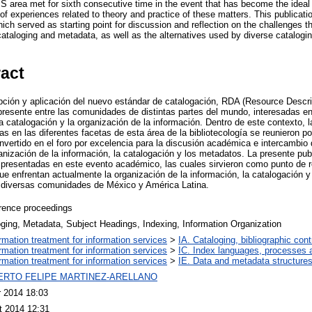
LIS area met for sixth consecutive time in the event that has become the idea
f experiences related to theory and practice of these matters. This publicati
ich served as starting point for discussion and reflection on the challenges th
 cataloging and metadata, as well as the alternatives used by diverse catalog
ract
pción y aplicación del nuevo estándar de catalogación, RDA (Resource Descr
resente entre las comunidades de distintas partes del mundo, interesadas en
 la catalogación y la organización de la información. Dentro de este contexto
as en las diferentes facetas de esta área de la bibliotecología se reunieron 
nvertido en el foro por excelencia para la discusión académica e intercambio 
ganización de la información, la catalogación y los metadatos. La presente pub
presentadas en este evento académico, las cuales sirvieron como punto de re
que enfrentan actualmente la organización de la información, la catalogación 
or diversas comunidades de México y América Latina.
rence proceedings
ging, Metadata, Subject Headings, Indexing, Information Organization
ormation treatment for information services
>
IA. Cataloging, bibliographic cont
ormation treatment for information services
>
IC. Index languages, processes
ormation treatment for information services
>
IE. Data and metadata structures
BERTO FELIPE MARTINEZ-ARELLANO
r 2014 18:03
t 2014 12:31