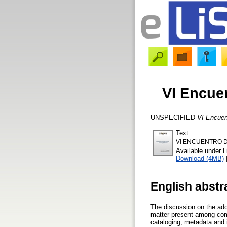
VI Encue
UNSPECIFIED
VI Encuen
Text
VI ENCUENTRO DE
Available under 
Download (4MB)
English abstr
The discussion on the ado
matter present among commu
cataloging, metadata and 