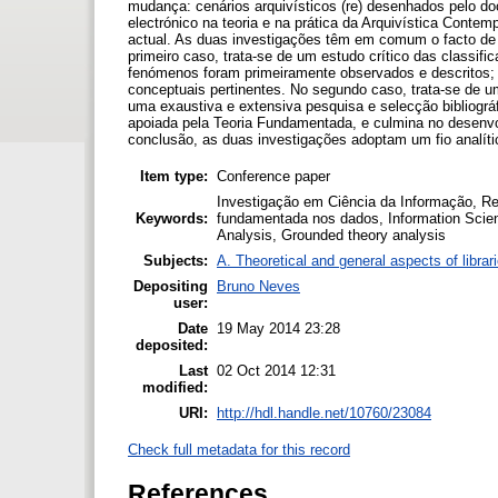
mudança: cenários arquivísticos (re) desenhados pelo d
electrónico na teoria e na prática da Arquivística Contem
actual. As duas investigações têm em comum o facto de 
primeiro caso, trata-se de um estudo crítico das classifi
fenómenos foram primeiramente observados e descritos; 
conceptuais pertinentes. No segundo caso, trata-se de um
uma exaustiva e extensiva pesquisa e selecção bibliográ
apoiada pela Teoria Fundamentada, e culmina no desenv
conclusão, as duas investigações adoptam um fio analít
Item type:
Conference paper
Investigação em Ciência da Informação, Rel
Keywords:
fundamentada nos dados, Information Scienc
Analysis, Grounded theory analysis
Subjects:
A. Theoretical and general aspects of librar
Depositing
Bruno Neves
user:
Date
19 May 2014 23:28
deposited:
Last
02 Oct 2014 12:31
modified:
URI:
http://hdl.handle.net/10760/23084
Check full metadata for this record
References