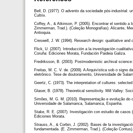
Bell, D. (1977). O advento da sociedade pós-industrial: u
Cultrix.
Coffey, A., & Atkinson, P. (2005). Encontrar el sentido a 
Zimmerman, Trad.). (Coleção Monografías). Alicante, Mede
Antioquia.
Creswell, J. W. (1994). Research design: qualitative an
Flick, U. (2007). Introducción a la investigación cualitati
Coruña: Ediciones Morata, Fundación Paideia Galiza.
Fredriksson, B. (2003). Postmodernistic archival science
Freitas, M. C. V. de. (2009). A Arquivística sob o signo
eletrônico. Tese de doutoramento, Universidade de Sa
Geertz, C. (1973). The interpretation of cultures: selec
Glaser, B. (1978). Theoretical sensitivity. Mill Valley: So
Simões, M. G. M. (2010). Representação e evolução do c
Universidade de Salamanca, Salamanca, Espanha.
Stake, R. E. (2007). Investigación con estudio de casos (
Ediciones Morata.
Strauss, A., & Corbin, J. (2002). Bases de la investigació
fundamentada. (E. Zimmerman, Trad.). (Coleção Contus). 