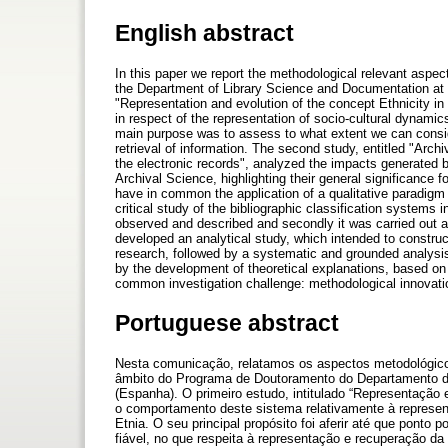
English abstract
In this paper we report the methodological relevant aspe
the Department of Library Science and Documentation at th
"Representation and evolution of the concept Ethnicity in
in respect of the representation of socio-cultural dynamics 
main purpose was to assess to what extent we can consid
retrieval of information. The second study, entitled "Arch
the electronic records", analyzed the impacts generated b
Archival Science, highlighting their general significance
have in common the application of a qualitative paradigm a
critical study of the bibliographic classification systems 
observed and described and secondly it was carried out a
developed an analytical study, which intended to construc
research, followed by a systematic and grounded analysis
by the development of theoretical explanations, based on
common investigation challenge: methodological innovati
Portuguese abstract
Nesta comunicação, relatamos os aspectos metodológico
âmbito do Programa de Doutoramento do Departamento d
(Espanha). O primeiro estudo, intitulado “Representação 
o comportamento deste sistema relativamente à represent
Etnia. O seu principal propósito foi aferir até que ponto
fiável, no que respeita à representação e recuperação da