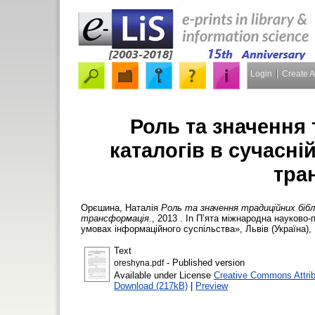
Login
Create 
Роль та значення 
каталогів в сучасній
тра
Орєшина, Наталія
Роль та значення традиційних бібл
трансформація.
, 2013 . In П’ята міжнародна науково
умовах інформаційного суспільства», Львів (Україна), 
Text
- Published version
oreshyna.pdf
Available under License
Creative Commons Attri
Download (217kB)
|
Preview