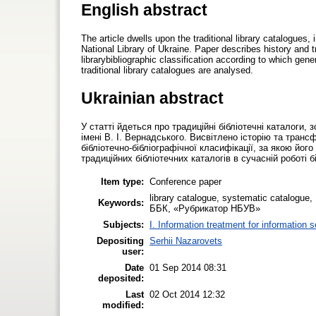
English abstract
The article dwells upon the traditional library catalogues
National Library of Ukraine. Paper describes history and
librarybibliographic classification according to which ge
traditional library catalogues are analysed.
Ukrainian abstract
У статті йдеться про традиційні бібліотечні каталоги, 
імені В. І. Вернадського. Висвітлено історію та тра
бібліотечно-бібліографічної класифікації, за якою йог
традиційних бібліотечних каталогів в сучасній роботі бі
Item type:
Conference paper
library catalogue, systematic catalogue
Keywords:
ББК, «Рубрикатор НБУВ»
Subjects:
I. Information treatment for information 
Depositing
Serhii Nazarovets
user:
Date
01 Sep 2014 08:31
deposited:
Last
02 Oct 2014 12:32
modified: