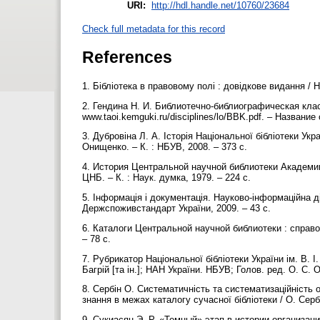
URI:
http://hdl.handle.net/10760/23684
Check full metadata for this record
References
1. Бібліотека в правовому полі : довідкове видання / Н
2. Гендина Н. И. Библиотечно-библиографическая кла
www.taoi.kemguki.ru/disciplines/lo/BBK.pdf. – Название
3. Дубровіна Л. А. Історія Національної бібліотеки Укра
Онищенко. – К. : НБУВ, 2008. – 373 с.
4. История Центральной научной библиотеки Академии н
ЦНБ. – К. : Наук. думка, 1979. – 224 с.
5. Інформація і документація. Науково-інформаційна ді
Держспоживстандарт України, 2009. – 43 с.
6. Каталоги Центральной научной библиотеки : справочн
– 78 с.
7. Рубрикатор Національної бібліотеки України ім. В. І.
Багрій [та ін.]; НАН України. НБУВ; Голов. ред. О. С.
8. Сербін О. Систематичність та систематизаційність 
знання в межах каталогу сучасної бібліотеки / О. Сербін
9. Сукиасян Э. Р. «Темный» этап в истории организаци