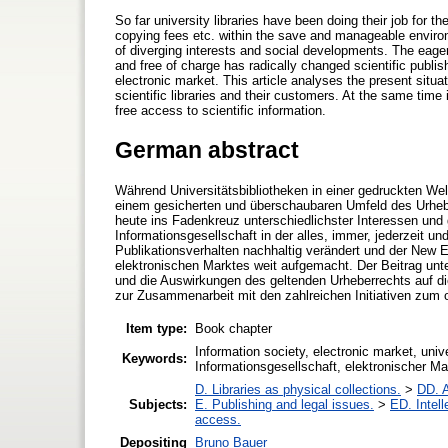
So far university libraries have been doing their job for the
copying fees etc. within the save and manageable environ
of diverging interests and social developments. The eage
and free of charge has radically changed scientific publ
electronic market. This article analyses the present situat
scientific libraries and their customers. At the same time
free access to scientific information.
German abstract
Während Universitätsbibliotheken in einer gedruckten Wel
einem gesicherten und überschaubaren Umfeld des Urhebe
heute ins Fadenkreuz unterschiedlichster Interessen und 
Informationsgesellschaft in der alles, immer, jederzeit un
Publikationsverhalten nachhaltig verändert und der New
elektronischen Marktes weit aufgemacht. Der Beitrag unt
und die Auswirkungen des geltenden Urheberrechts auf die
zur Zusammenarbeit mit den zahlreichen Initiativen zum o
Item type:
Book chapter
Information society, electronic market, unive
Keywords:
Informationsgesellschaft, elektronischer Ma
D. Libraries as physical collections.
>
DD. A
Subjects:
E. Publishing and legal issues.
>
ED. Intell
access.
Depositing
Bruno Bauer