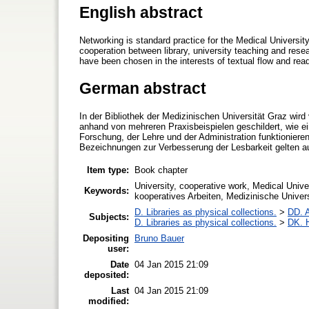
English abstract
Networking is standard practice for the Medical Universit
cooperation between library, university teaching and rese
have been chosen in the interests of textual flow and read
German abstract
In der Bibliothek der Medizinischen Universität Graz wird
anhand von mehreren Praxisbeispielen geschildert, wie ei
Forschung, der Lehre und der Administration funktionier
Bezeichnungen zur Verbesserung der Lesbarkeit gelten au
Item type:
Book chapter
University, cooperative work, Medical Univers
Keywords:
kooperatives Arbeiten, Medizinische Universi
D. Libraries as physical collections.
>
DD. A
Subjects:
D. Libraries as physical collections.
>
DK. H
Depositing
Bruno Bauer
user:
Date
04 Jan 2015 21:09
deposited:
Last
04 Jan 2015 21:09
modified: