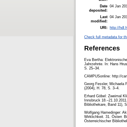
Date
04 Jan 20
deposited:
Last
04 Jan 20
modified:
URI:
http://hdl
Check full metadata for th
References
Eva Bertha: Elektronische 
Jahrzehnte. In: Hans Hrus
S. 25–34.
CAMPUSonline: http://cam
Georg Fessler, Michaela P
(2004), H. 78, S. 3–4.
Erhard Göbel: Zweimal Klic
Innsbruck 18.–21.10.2011.
Bibliothekare, Band 11), 
Wolfgang Hamedinger: Aktu
Wirklichkeit. 31. Österr. 
Österreichischer Biblioth