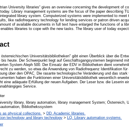
strian University libraries“ gives an overview concerning the development of 
ill today. Library management systems are the focus of the paper describing
rst integrated library system. Computerized systems were implemented to meet
ults, like radiofrequency technology for lending services or patron driven acqu
ount of available documents in full text have enlarged the functions of a lib
enables libraries to cope with the new tasks. The library user of today expec
act
 österreichischen Universitätsbibliotheken" gibt einen Überblick über die E
e bis heute. Der Schwerpunkt liegt auf Geschäftsgangsystemen beginnend m
erten System Aleph 500. Der Einsatz der EDV in Bibliotheken dient vornehml
echt zu werden, so etwa die Anwendung von Radiofrequenz Identifikation für 
bung über den OPAC. Die rasante technologische Veränderung und das star
kumenten haben die Funktionen einer Universitätsbibliothek wesentlich erweite
t eine adäquate Erfüllung der neuen Aufgaben. Der Leser bzw. die Leserin ein
tsunabhängiges Service.
ter
niversity library, library automation, library management System; Österreich, U
sautomation, Bibliothekssystem
es as physical collections.
>
DD. Academic libraries.
tion technology and library technology
>
LQ. Library automation systems.
er