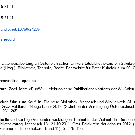
15 21:11
15 21:11
.handle.net/10760/24286
is record
Datenverarbeitung an Österreichischen Universitätsbibliotheken: ein Streifzug
a (Hrsg.): Bibliothek, Technik, Recht. Festschrift für Peter Kubalek zum 60.
pusonline.tugraz.at/
utz: Zwei Jahre ePubWU – elektronische Publikationsplattform der WU Wien. 
ken führt zum Kauf. In: Die neue Bibliothek; Anspruch und Wirklichkeit. 31. Ö
 Graz-Feldkirch: Neuge-bauer 2012. (Schriften der Vereinigung Österreichisch
S. 261–265.
elle und künftige Verbundentwicklungen: Einheit in der Vielheit. In: Die neu
Bibliothekartag. Innsbruck 18.–21.10.2011. Graz-Feldkirch: Neugebauer 2012. (
ekarinnen u. Bibliothekare, Band 11), S. 179–196.