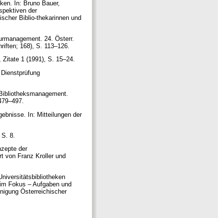
ken. In: Bruno Bauer,
spektiven der
hischer Biblio-thekarinnen und
turmanagement. 24. Österr.
hriften; 168), S. 113–126.
 Zitate 1 (1991), S. 15–24.
 Dienstprüfung
d Bibliotheksmanagement.
. 479–497.
ebnisse. In: Mitteilungen der
 S. 8.
nzepte der
t von Franz Kroller und
niversitätsbibliotheken
en im Fokus – Aufgaben und
inigung Österreichischer