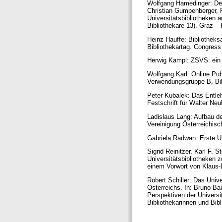
Wolfgang Hamedinger: Der 
Christian Gumpenberger, R
Universitätsbibliotheken a
Bibliothekare 13). Graz –
Heinz Hauffe: Bibliotheks
Bibliothekartag. Congress
Herwig Kampl: ZSVS: ein Z
Wolfgang Karl: Online Pu
Verwendungsgruppe B, Bib
Peter Kubalek: Das Entleh
Festschrift für Walter Neu
Ladislaus Lang: Aufbau de
Vereinigung Österreichisc
Gabriela Radwan: Erste Un
Sigrid Reinitzer, Karl F.
Universitätsbibliotheken 
einem Vorwort von Klaus-
Robert Schiller: Das Univ
Österreichs. In: Bruno Ba
Perspektiven der Universit
Bibliothekarinnen und Bib