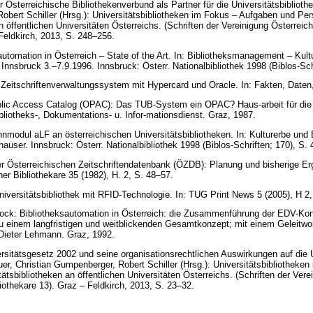
Österreichische Bibliothekenverbund als Partner für die Universitätsbibliothe
obert Schiller (Hrsg.): Universitätsbibliotheken im Fokus – Aufgaben und Per
n öffentlichen Universitäten Österreichs. (Schriften der Vereinigung Österreic
 Feldkirch, 2013, S. 248–256.
automation in Österreich – State of the Art. In: Bibliotheksmanagement – Kul
 Innsbruck 3.–7.9.1996. Innsbruck: Österr. Nationalbibliothek 1998 (Biblos-Sc
eitschriftenverwaltungssystem mit Hypercard und Oracle. In: Fakten, Daten,
blic Access Catalog (OPAC): Das TUB-System ein OPAC? Haus-arbeit für die
liotheks-, Dokumentations- u. Infor-mationsdienst. Graz, 1987.
nmodul aLF an österreichischen Universitätsbibliotheken. In: Kulturerbe un
hauser. Innsbruck: Österr. Nationalbibliothek 1998 (Biblos-Schriften; 170), S
r Österreichischen Zeitschriftendatenbank (ÖZDB): Planung und bisherige Erg
her Bibliothekare 35 (1982), H. 2, S. 48–57.
iversitätsbibliothek mit RFID-Technologie. In: TUG Print News 5 (2005), H 2,
 Stock: Bibliotheksautomation in Österreich: die Zusammenführung der EDV-Ko
zu einem langfristigen und weitblickenden Gesamtkonzept; mit einem Geleitwor
Dieter Lehmann. Graz, 1992.
ersitätsgesetz 2002 und seine organisationsrechtlichen Auswirkungen auf die U
uer, Christian Gumpenberger, Robert Schiller (Hrsg.): Universitätsbibliothek
ätsbibliotheken an öffentlichen Universitäten Österreichs. (Schriften der Vere
liothekare 13). Graz – Feldkirch, 2013, S. 23–32.