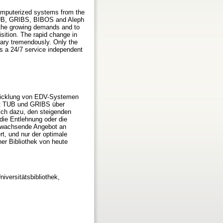
computerized systems from the
 TUB, GRIBS, BIBOS and Aleph
 the growing demands and to
isition. The rapid change in
rary tremendously. Only the
ts a 24/7 service independent
ntwicklung von EDV-Systemen
it TUB und GRIBS über
ich dazu, den steigenden
die Entlehnung oder die
k wachsende Angebot an
rt, und nur der optimale
er Bibliothek von heute
niversitätsbibliothek,