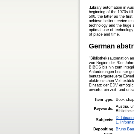
„Library automation in Au
beginning of the 1970s t
500, the latter as the fi
achieve better service res
technology and the huge am
optimal use of technology 
of place and time.
German abstr
"Bibliotheksautomation an
von Beginn der 70er Jahr
BIBOS bis hin zum integri
Anforderungen bes-ser ger
benutzergesteuerte Erwer
elektronischen Volltextdo
Einsatz der EDV ermöglich
erwartet ein zeit- und or
Item type:
Book chap
Austria, u
Keywords:
Bibliothek
D. Librari
Subjects:
L. Informa
Depositing
Bruno Bau
user: