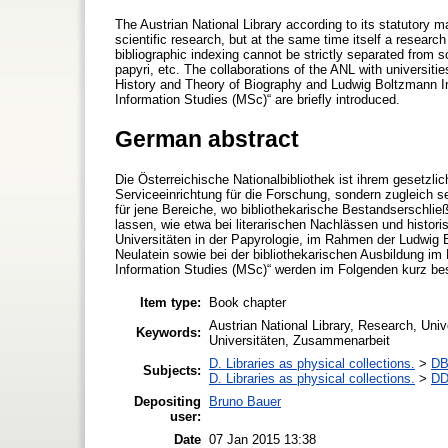
The Austrian National Library according to its statutory ma
scientific research, but at the same time itself a research 
bibliographic indexing cannot be strictly separated from sc
papyri, etc. The collaborations of the ANL with universitie
History and Theory of Biography and Ludwig Boltzmann Inst
Information Studies (MSc)“ are briefly introduced.
German abstract
Die Österreichische Nationalbibliothek ist ihrem gesetzli
Serviceeinrichtung für die Forschung, sondern zugleich s
für jene Bereiche, wo bibliothekarische Bestandserschlie
lassen, wie etwa bei literarischen Nachlässen und histor
Universitäten in der Papyrologie, im Rahmen der Ludwig B
Neulatein sowie bei der bibliothekarischen Ausbildung im
Information Studies (MSc)“ werden im Folgenden kurz be
Item type:
Book chapter
Austrian National Library, Research, Univ
Keywords:
Universitäten, Zusammenarbeit
D. Libraries as physical collections.
>
DB.
Subjects:
D. Libraries as physical collections.
>
DD
Depositing
Bruno Bauer
user:
Date
07 Jan 2015 13:38