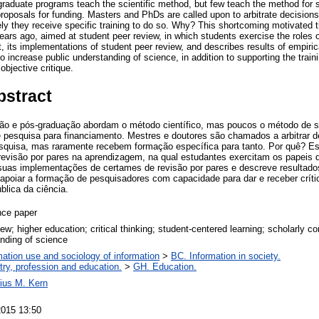
aduate programs teach the scientific method, but few teach the method for se
roposals for funding. Masters and PhDs are called upon to arbitrate decisions
ely they receive specific training to do so. Why? This shortcoming motivated t
years ago, aimed at student peer review, in which students exercise the roles o
, its implementations of student peer review, and describes results of empiri
to increase public understanding of science, in addition to supporting the train
 objective critique.
bstract
ão e pós-graduação abordam o método científico, mas poucos o método de se
e pesquisa para financiamento. Mestres e doutores são chamados a arbitrar d
squisa, mas raramente recebem formação específica para tanto. Por quê? Ess
revisão por pares na aprendizagem, na qual estudantes exercitam os papeis de
a suas implementações de certames de revisão por pares e descreve resultad
 apoiar a formação de pesquisadores com capacidade para dar e receber crítica
lica da ciência.
nce paper
iew; higher education; critical thinking; student-centered learning; scholarly 
nding of science
mation use and sociology of information
>
BC. Information in society.
try, profession and education.
>
GH. Education.
cius M. Kern
2015 13:50