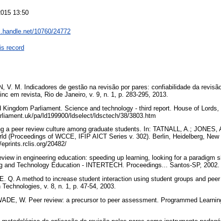
2015 13:50
dl.handle.net/10760/24772
is record
. M. Indicadores de gestão na revisão por pares: confiabilidade da revisã
nc em revista, Rio de Janeiro, v. 9, n. 1, p. 283-295, 2013.
ingdom Parliament. Science and technology - third report. House of Lords,
arliament.uk/pa/ld199900/ldselect/ldsctech/38/3803.htm
ng a peer review culture among graduate students. In: TATNALL, A.; JONES, 
orld (Proceedings of WCCE, IFIP AICT Series v. 302). Berlin, Heidelberg, New 
/eprints.rclis.org/20482/
view in engineering education: speeding up learning, looking for a paradigm shi
ng and Technology Education - INTERTECH. Proceedings... Santos-SP, 2002
 Q. A method to increase student interaction using student groups and peer r
 Technologies, v. 8, n. 1, p. 47-54, 2003.
DE, W. Peer review: a precursor to peer assessment. Programmed Learning, 