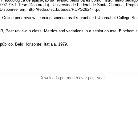
metodológica de aplicação da revisão pelos pares como instrumento pedagó
 2002. 95 f. Tese (Doutorado) - Universidade Federal de Santa Catarina, Pr
Disponível em: http://tede.ufsc.br/teses/PEPS2924-T.pdf
line peer review: learning science as it's practiced. Journal of College Scie
eer review in class: Metrics and variations in a senior course. Biochemist
2.
blico. Belo Horizonte: Itatiaia, 1979.
Downloads per month over past year
..