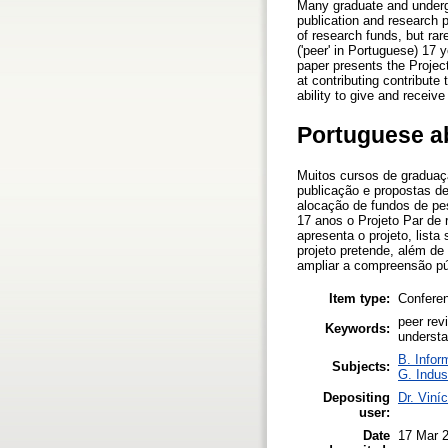
Many graduate and undergr
publication and research p
of research funds, but rar
('peer' in Portuguese) 17 
paper presents the Project
at contributing contribute 
ability to give and receive
Portuguese a
Muitos cursos de graduaç
publicação e propostas d
alocação de fundos de pe
17 anos o Projeto Par de 
apresenta o projeto, list
projeto pretende, além de
ampliar a compreensão púb
Item type:
Confere
peer rev
Keywords:
understa
B. Infor
Subjects:
G. Indus
Depositing
Dr. Viní
user:
Date
17 Mar 