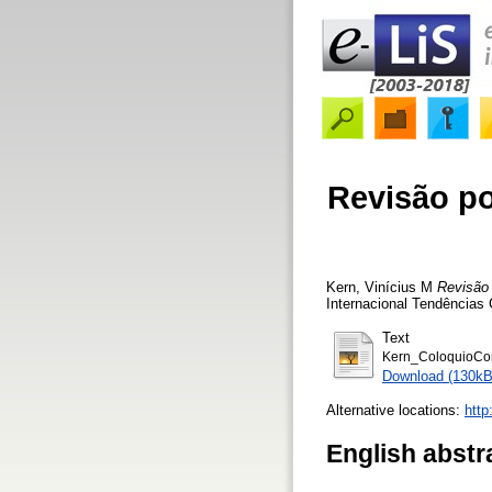
Revisão po
Kern, Vinícius M
Revisão 
Internacional Tendências 
Text
Kern_ColoquioCo
Download (130kB
Alternative locations:
http
English abstr