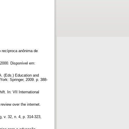
o recíproca anônima de
 2000. Disponível em:
A. (Eds.) Education and
York: Springer, 2009. p. 388-
ft. In: VII International
.
eview over the internet.
v. 32, n. 4, p. 314-323,