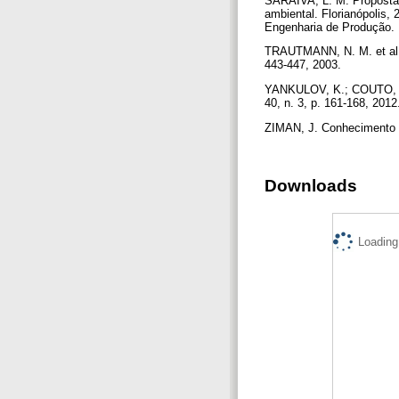
SARAIVA, L. M. Proposta 
ambiental. Florianópolis,
Engenharia de Produção. 
TRAUTMANN, N. M. et al. On
443-447, 2003.
YANKULOV, K.; COUTO, R, P
40, n. 3, p. 161-168, 201
ZIMAN, J. Conhecimento pú
Downloads
Loading.