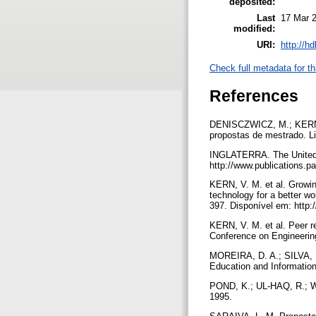
deposited:
Last
17 Mar 
modified:
URI:
http://h
Check full metadata for th
References
DENISCZWICZ, M.; KERN, V
propostas de mestrado. Lii
INGLATERRA. The United K
http://www.publications.p
KERN, V. M. et al. Growi
technology for a better w
397. Disponível em: http:/
KERN, V. M. et al. Peer re
Conference on Engineeri
MOREIRA, D. A.; SILVA, E.
Education and Information
POND, K.; UL-HAQ, R.; WA
1995.