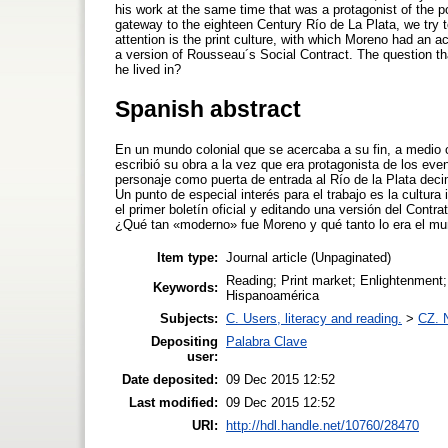
his work at the same time that was a protagonist of the p
gateway to the eighteen Century Río de La Plata, we try t
attention is the print culture, with which Moreno had an acti
a version of Rousseau´s Social Contract. The question th
he lived in?
Spanish abstract
En un mundo colonial que se acercaba a su fin, a medio
escribió su obra a la vez que era protagonista de los ev
personaje como puerta de entrada al Río de la Plata decim
Un punto de especial interés para el trabajo es la cultura
el primer boletín oficial y editando una versión del Contr
¿Qué tan «moderno» fue Moreno y qué tanto lo era el mu
Item type:
Journal article (Unpaginated)
Reading; Print market; Enlightenment;
Keywords:
Hispanoamérica
Subjects:
C. Users, literacy and reading.
>
CZ. N
Depositing
Palabra Clave
user:
Date deposited:
09 Dec 2015 12:52
Last modified:
09 Dec 2015 12:52
URI:
http://hdl.handle.net/10760/28470