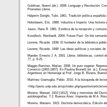
Goldman, Noemí (dir.). 2008. Lenguaje y Revolución: Conc
Prometeo Libros.
Halperín Donghi, Tulio. 1961. Tradición política españo
Hobsbawm, Eric. 1988. Industria e Imperio: Una historia
Jauss, Hans R. 1981. Estética de la recepción y comunicac
Koselleck, Reinhardt. 2004. Future Past: On the semanti
Levene, Ricardo. 1938. El fundador de la biblioteca públ
Levene, Ricardo. 1948. Las ideas políticas y sociales 
Maeder, Ernesto J. A. 2001. Libros, bibliotecas, control d
77, p. 8-25.
Maggio Ramírez, Matías. 2008. Un puro vegetar: Represent
Comercio (1802-1807). En Paulina Brunetti (et. al.). Ens
Argentinos en Homenaje al Prof. Jorge B. Riviera. Buenos
Martínez Gramuglia, Pablo. 2010. A la búsqueda de lectore
<http://perio.unlp.edu.ar/ojs/index.php/question/article/
Moreno, Manuel. 1910 [1812]. Vida y memorias del Doct
autobiografías. T.2. Buenos Aires: Imprenta de M.A. Ros
Moreno, Mariano. 1915. Doctrina democrática. Edición de