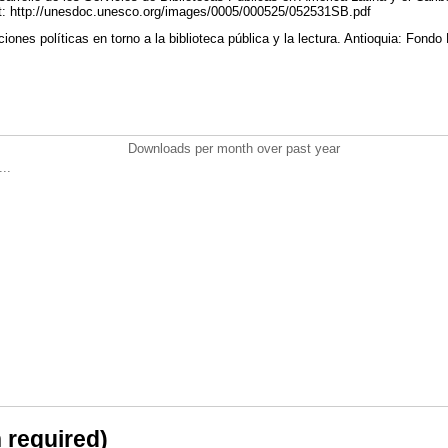
at: http://unesdoc.unesco.org/images/0005/000525/052531SB.pdf
iones políticas en torno a la biblioteca pública y la lectura. Antioquia: Fo
Downloads per month over past year
..
n required)