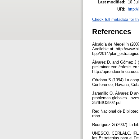
Last modified:
10 Ju
URI:
http:/
Check full metadata for th
References
Alcaldía de Medellín (200
Available at: http://www.b
bpp/2014/plan_estrategi
Álvarez D, and Gómez J (2
preliminar con énfasis en 
http://aprendeenlinea.ude
Córdoba S (1994) La cooper
Conference, Havana, Cuba,
Jaramillo O, Álvarez D an
problemas globales. Invest
39/IBIO3902.pdf
Red Nacional de Bibliotec
rnbp
Rodríguez G (2007) La bib
UNESCO, CERLALC, IFLA an
las Estrategias para el D