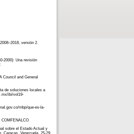
o 2008–2018, versión 2.
50-2000): Una revisión
:
FLA Council and General
ta de soluciones locales a
.mx/ibi/vol19-
nal.gov.co/rnbp/que-es-la-
torial COMFENALCO.
l sobre el Estado Actual y
be, Caracas, Venezuela, 25-29