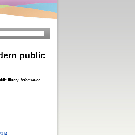
dern public
lic library.
Information
3/314