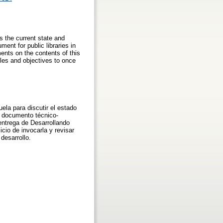
s the current state and
ment for public libraries in
nts on the contents of this
ples and objectives to once
ela para discutir el estado
er documento técnico-
entrega de Desarrollando
cio de invocarla y revisar
desarrollo.