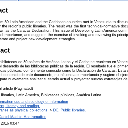
act
from 30 Latin American and the Caribbean countries met in Venezuela to discus
the region’s public libraries. The result was the first technical-normative docu
n as the Caracas Declaration. This issue of Developing Latin America comme
nd importance, and suggests the exercise of invoking and reviewing its princi
 state and project new development strategies.
ract
bibliotecas de 30 países de América Latina y el Caribe se reunieron en Venezu
el desarrollo de las bibliotecas públicas de la región. El resultado fue el prim
otecas públicas, comúnmente conocido como la Declaración de Caracas. Esta 
 contenido de este documento, su influencia e importancia y sugiere el ejerci
 para nuevamente analizar el estado actual y proyectar nuevas estrategias de 
l article (Paginated)
 libraries, Latin America, Bibliotecas públicas, América Latina
ormation use and sociology of information
rs, literacy and reading.
raries as physical collections.
>
DC. Public libraries.
Daniel Machin-Mastromatteo
l 2016 03:47