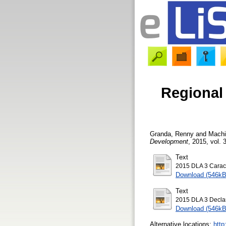
Regional
Granda, Renny
and
Machi
Development
, 2015, vol. 
Text
2015 DLA 3 Carac
Download (546kB
Text
2015 DLA 3 Decla
Download (546kB
Alternative locations:
http