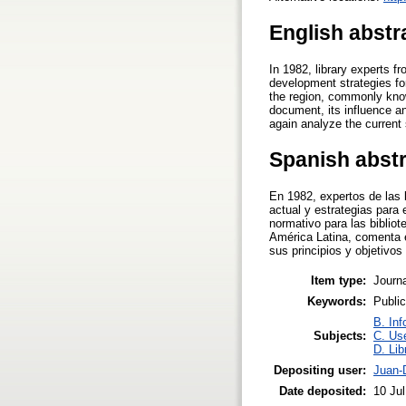
English abstr
In 1982, library experts 
development strategies for 
the region, commonly know
document, its influence a
again analyze the current
Spanish abst
En 1982, expertos de las 
actual y estrategias para 
normativo para las bibli
América Latina, comenta el
sus principios y objetivos
Item type:
Journa
Keywords:
Public
B. Inf
Subjects:
C. Use
D. Lib
Depositing user:
Juan-
Date deposited:
10 Ju