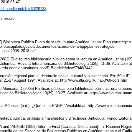
l 2016 03:47
/hdl.handle.net/10760/29133
is record
7) Biblioteca Pública Piloto de Medellín para América Latina: Plan estratégic
ibliotecapiloto.gov.co/documentos/acerca-de-la-bpp/plan-estrategico-
co_bpp_2008_2018.pdf
002) El discurso bibliotecario público sobre la lectura en América Latina (19
Colombia. Revista Interamericana de Bibliotecología 1(25): 11-36. Available at
a.edu.co/revistas/index.php/RIB/article/view/7940/7442
ación regional para el desarrollo social, cultural y bibliotecario. En: 60th I
 21-27 August 1994. Available at: http://www.ifla.org/IV/ifla60/60-cors.htm
d Moncada D (2005) Políticas públicas para bibliotecas públicas: una propues
igación Bibliotecológica 19(39): 13-27. Available at: http://www.ejournal.unam
as Públicas (n.d.). ¿Qué es la RNBP? Available at: http://www.bibliotecanacio
lioteca pública: análisis a manifiestos y directrices. Antioquia: Fondo Edi
d IABNSB (1982) Informe Final [Caracas Declaration]. In: Reunión Regiona
esarrollo de los Servicios de Bibliotecas Públicas en América Latina y el Cari