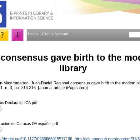
Login
Create Account
 consensus gave birth to the mo
library
n-Mastromatteo, Juan-Daniel
Regional consensus gave birth to the modern pub
31, n. 3, pp. 314-316. [Journal article (Paginated)]
as Declaration OA.pdf
)
ración de Caracas OA español.pdf
)
://dx.doi.org/10.1177/0266666915577166
,
http://idv.sagepub.com/content/31/