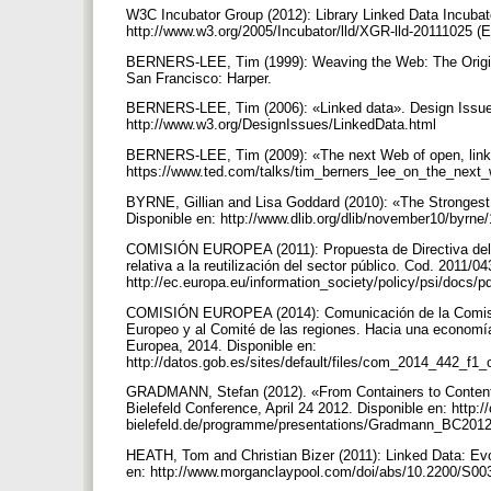
W3C Incubator Group (2012): Library Linked Data Incubat
http://www.w3.org/2005/Incubator/lld/XGR-lld-20111025 (E
BERNERS-LEE, Tim (1999): Weaving the Web: The Original
San Francisco: Harper.
BERNERS-LEE, Tim (2006): «Linked data». Design Issues
http://www.w3.org/DesignIssues/LinkedData.html
BERNERS-LEE, Tim (2009): «The next Web of open, linke
https://www.ted.com/talks/tim_berners_lee_on_the_next
BYRNE, Gillian and Lisa Goddard (2010): «The Strongest L
Disponible en: http://www.dlib.org/dlib/november10/byrne
COMISIÓN EUROPEA (2011): Propuesta de Directiva del P
relativa a la reutilización del sector público. Cod. 2011/
http://ec.europa.eu/information_society/policy/psi/docs/p
COMISIÓN EUROPEA (2014): Comunicación de la Comisión
Europeo y al Comité de las regiones. Hacia una economía
Europea, 2014. Disponible en:
http://datos.gob.es/sites/default/files/com_2014_442
GRADMANN, Stefan (2012). «From Containers to Content t
Bielefeld Conference, April 24 2012. Disponible en: http:/
bielefeld.de/programme/presentations/Gradmann_BC201
HEATH, Tom and Christian Bizer (2011): Linked Data: Ev
en: http://www.morganclaypool.com/doi/abs/10.2200