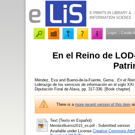
Login
Create 
En el Reino de LO
Patri
Méndez, Eva
and
Bueno-de-la-Fuente, Gema
.
En el Rei
Liderazgo de los servicios de información en el siglo X
Diputación Foral de Alava, pp. 317-336. [Book chapter]
There is a
more recent version of this item
av
Text (Texto en Español)
- Submitted version
MendezBueno2015_es.pdf
Available under License
Creative Commons Attri