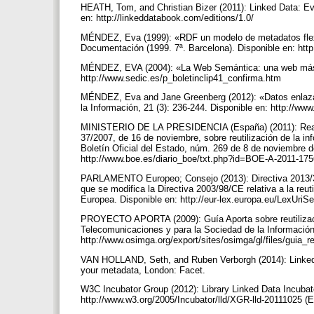
HEATH, Tom, and Christian Bizer (2011): Linked Data: Ev
en: http://linkeddatabook.com/editions/1.0/
MÉNDEZ, Eva (1999): «RDF un modelo de metadatos flexib
Documentación (1999. 7ª. Barcelona). Disponible en: htt
MÉNDEZ, EVA (2004): «La Web Semántica: una web más bib
http://www.sedic.es/p_boletinclip41_confirma.htm
MÉNDEZ, Eva and Jane Greenberg (2012): «Datos enlazado
la Información, 21 (3): 236-244. Disponible en: http://
MINISTERIO DE LA PRESIDENCIA (España) (2011): Real De
37/2007, de 16 de noviembre, sobre reutilización de la inf
Boletín Oficial del Estado, núm. 269 de 8 de noviembre d
http://www.boe.es/diario_boe/txt.php?id=BOE-A-2011-17
PARLAMENTO Europeo; Consejo (2013): Directiva 2013/37
que se modifica la Directiva 2003/98/CE relativa a la reuti
Europea. Disponible en: http://eur-lex.europa.eu/LexUr
PROYECTO APORTA (2009): Guía Aporta sobre reutilizació
Telecomunicaciones y para la Sociedad de la Información
http://www.osimga.org/export/sites/osimga/gl/files/guia_r
VAN HOLLAND, Seth, and Ruben Verborgh (2014): Linked D
your metadata, London: Facet.
W3C Incubator Group (2012): Library Linked Data Incubat
http://www.w3.org/2005/Incubator/lld/XGR-lld-20111025 (E