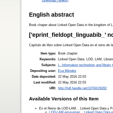
Download (369kB)
English abstract
Book chaper about Linked Open Data in the kingdom of L
['eprint_fieldopt_linguabib_' n
Capítulo de libro sobre Linked Open Data en el reino de l
Item type:
Book chapter
Keywords:
Linked Open Data, LOD, LAM, Librarie
Subjects:
L. Information technology and library
Depositing user:
Eva Méndez
Date deposited:
22 May 2016 22:03
Last modified:
22 May 2016 22:03
URI:
http://hdl.handle.net/10760/29282
Available Versions of this Item
En el Reino de LOD-LAM… Linked Open Data y Patr
LOD-LAM errusuman... Linked Open Data et