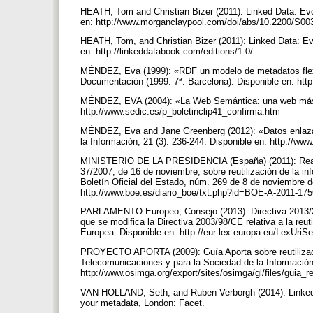
HEATH, Tom and Christian Bizer (2011): Linked Data: Ev
en: http://www.morganclaypool.com/doi/abs/10.2200
HEATH, Tom, and Christian Bizer (2011): Linked Data: Ev
en: http://linkeddatabook.com/editions/1.0/
MÉNDEZ, Eva (1999): «RDF un modelo de metadatos flexib
Documentación (1999. 7ª. Barcelona). Disponible en: htt
MÉNDEZ, EVA (2004): «La Web Semántica: una web más bib
http://www.sedic.es/p_boletinclip41_confirma.htm
MÉNDEZ, Eva and Jane Greenberg (2012): «Datos enlazado
la Información, 21 (3): 236-244. Disponible en: http://
MINISTERIO DE LA PRESIDENCIA (España) (2011): Real De
37/2007, de 16 de noviembre, sobre reutilización de la inf
Boletín Oficial del Estado, núm. 269 de 8 de noviembre d
http://www.boe.es/diario_boe/txt.php?id=BOE-A-2011-17
PARLAMENTO Europeo; Consejo (2013): Directiva 2013/37
que se modifica la Directiva 2003/98/CE relativa a la reuti
Europea. Disponible en: http://eur-lex.europa.eu/LexUr
PROYECTO APORTA (2009): Guía Aporta sobre reutilizació
Telecomunicaciones y para la Sociedad de la Información
http://www.osimga.org/export/sites/osimga/gl/files/guia_r
VAN HOLLAND, Seth, and Ruben Verborgh (2014): Linked D
your metadata, London: Facet.