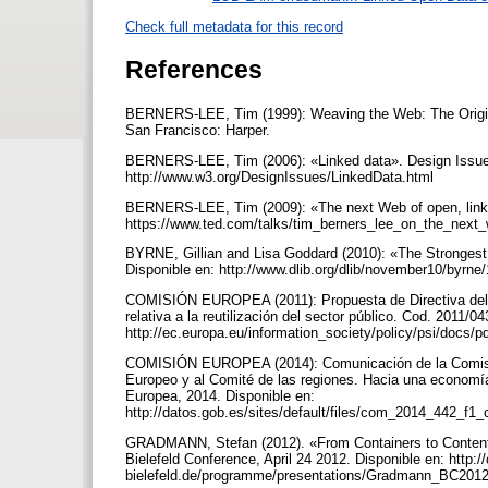
Check full metadata for this record
References
BERNERS-LEE, Tim (1999): Weaving the Web: The Original
San Francisco: Harper.
BERNERS-LEE, Tim (2006): «Linked data». Design Issues
http://www.w3.org/DesignIssues/LinkedData.html
BERNERS-LEE, Tim (2009): «The next Web of open, linke
https://www.ted.com/talks/tim_berners_lee_on_the_next
BYRNE, Gillian and Lisa Goddard (2010): «The Strongest L
Disponible en: http://www.dlib.org/dlib/november10/byrne
COMISIÓN EUROPEA (2011): Propuesta de Directiva del P
relativa a la reutilización del sector público. Cod. 2011/
http://ec.europa.eu/information_society/policy/psi/docs/p
COMISIÓN EUROPEA (2014): Comunicación de la Comisión
Europeo y al Comité de las regiones. Hacia una economía
Europea, 2014. Disponible en:
http://datos.gob.es/sites/default/files/com_2014_442
GRADMANN, Stefan (2012). «From Containers to Content t
Bielefeld Conference, April 24 2012. Disponible en: http:/
bielefeld.de/programme/presentations/Gradmann_BC201