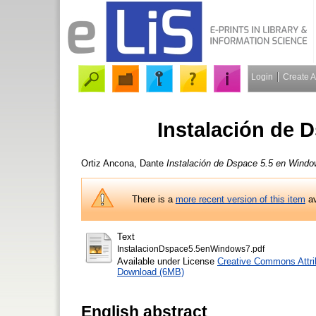
Login
Create 
Instalación de 
Ortiz Ancona, Dante
Instalación de Dspace 5.5 en Windo
There is a
more recent version of this item
av
Text
InstalacionDspace5.5enWindows7.pdf
Available under License
Creative Commons Attri
Download (6MB)
English abstract