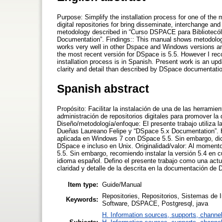
Purpose: Simplify the installation process for one of the
digital repositories for bring disseminate, interchange a
metodology described in “Curso DSPACE para Bibliotec
Documentation”. Findings:: This manual shows metodology
works very well in other Dspace and Windows versions and
the most recent versión for DSpace is 5.5. However I re
installation process is in Spanish. Present work is an 
clarity and detail than described by DSpace documentati
Spanish abstract
Propósito: Facilitar la instalación de una de las herram
administración de repositorios digitales para promover la 
Diseño/metodología/enfoque: El presente trabajo utiliza
Dueñas Laureano Felipe y “DSpace 5.x Documentation”. H
aplicada en Windows 7 con DSpace 5.5. Sin embargo, di
DSpace e incluso en Unix. Originalidad/valor: Al momento
5.5. Sin embargo, recomiendo instalar la versión 5.4 en 
idioma español. Defino el presente trabajo como una act
claridad y detalle de la descrita en la documentación de
Item type:
Guide/Manual
Repositories, Repositorios, Sistemas de I
Keywords:
Software, DSPACE, Postgresql, java
H. Information sources, supports, channe