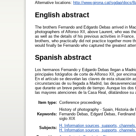
Alternative locations:
http://www.girona.cat/sgdap/docs/8a
English abstract
The brothers Fernando and Edgardo Debas arrived in Mad
photographers of Alfonso XII, above Laurent, who was then i
as well as the details of his previous activities in Franc
brothers, who practically did not practice together more th
would finally be Fernando who captured the greatest attent
Spanish abstract
Los hermanos Fernando y Edgardo Debas llegan a Madrid 
principales fotógrafos de corte de Alfonso XII, por enci
En el artículo se desvelan las claves de esta situación a
circunstancias de su llegada a Madrid, las desavenencias
que durante un breve periodo de tiempo. Aunque los dos t
las mayores atenciones de la Casa Real, dilatándose su a
Item type:
Conference proceedings
History of photography - Spain, Historia de
Keywords:
Fernando Debas, Edgard Debas, Ferdinand D
siglo XIX
H. Information sources, supports, channels
Subjects:
H. Information sources, supports, channels