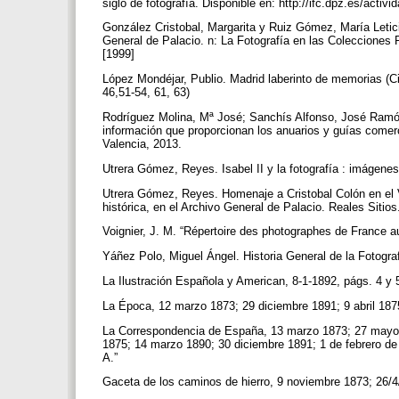
siglo de fotografía. Disponible en: http://ifc.dpz.es/activ
González Cristobal, Margarita y Ruiz Gómez, María Letici
General de Palacio. n: La Fotografía en las Colecciones 
[1999]
López Mondéjar, Publio. Madrid laberinto de memorias (C
46,51-54, 61, 63)
Rodríguez Molina, Mª José; Sanchís Alfonso, José Ramón.
información que proporcionan los anuarios y guías comerc
Valencia, 2013.
Utrera Gómez, Reyes. Isabel II y la fotografía : imágen
Utrera Gómez, Reyes. Homenaje a Cristobal Colón en el V
histórica, en el Archivo General de Palacio. Reales Sitio
Voignier, J. M. “Répertoire des photographes de France au
Yáñez Polo, Miguel Ángel. Historia General de la Fotogra
La Ilustración Española y American, 8-1-1892, págs. 4 y 
La Época, 12 marzo 1873; 29 diciembre 1891; 9 abril 187
La Correspondencia de España, 13 marzo 1873; 27 mayo 187
1875; 14 marzo 1890; 30 diciembre 1891; 1 de febrero de
A.”
Gaceta de los caminos de hierro, 9 noviembre 1873; 26/