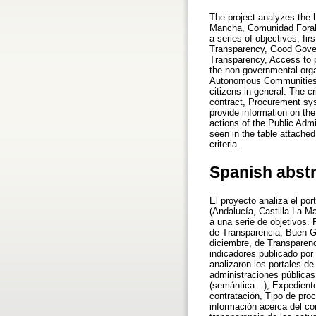
The project analyzes the h
Mancha, Comunidad Foral 
a series of objectives; fir
Transparency, Good Gover
Transparency, Access to p
the non-governmental organ
Autonomous Communities are
citizens in general. The c
contract, Procurement sys
provide information on the
actions of the Public Admi
seen in the table attache
criteria.
Spanish abst
El proyecto analiza el po
(Andalucía, Castilla La M
a una serie de objetivos. 
de Transparencia, Buen G
diciembre, de Transparenc
indicadores publicado por
analizaron los portales d
administraciones públicas
(semántica…), Expediente,
contratación, Tipo de pro
información acerca del co