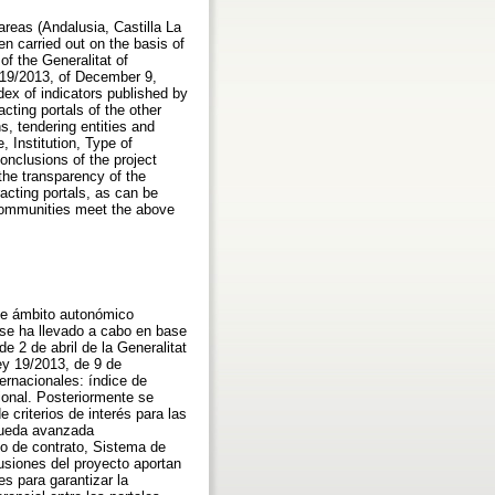
areas (Andalusia, Castilla La
 carried out on the basis of
of the Generalitat of
 19/2013, of December 9,
ex of indicators published by
cting portals of the other
s, tendering entities and
, Institution, Type of
nclusions of the project
the transparency of the
racting portals, as can be
 Communities meet the above
 de ámbito autonómico
 se ha llevado a cabo en base
e 2 de abril de la Generalitat
ey 19/2013, de 9 de
ernacionales: índice de
ional. Posteriormente se
criterios de interés para las
squeda avanzada
po de contrato, Sistema de
lusiones del proyecto aportan
s para garantizar la