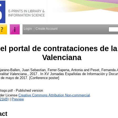
Login
Create Account
el portal de contrataciones de la
Valenciana
jarano-Ballen, Juan Sebastian
,
Ferrer-Sapena, Antonia
and
Peset, Fernanda
ralitat Valenciana.
, 2017 . In XV Jornadas Españolas de Información y Doc
 de mayo de 2017. [Conference poster]
- Published version
Diago.pdf
nder License
Creative Commons Attribution Non-commercial
.
721kB)
|
Preview
act