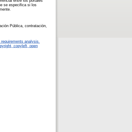
rencial entre los portales
e se especifica si los
rmente.
ación Pública, contratación,
 requirements analysis.
pyright, copyleft, open