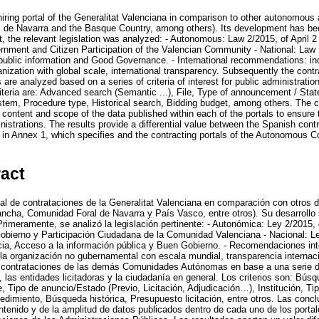
iring portal of the Generalitat Valenciana in comparison to other autonomous 
de Navarra and the Basque Country, among others). Its development has been
st, the relevant legislation was analyzed: - Autonomous: Law 2/2015, of April 2 
nment and Citizen Participation of the Valencian Community - National: Law
ublic information and Good Governance. - International recommendations: ind
ization with global scale, international transparency. Subsequently the contra
 analyzed based on a series of criteria of interest for public administration
riteria are: Advanced search (Semantic ...), File, Type of announcement / State
tem, Procedure type, Historical search, Bidding budget, among others. The co
 content and scope of the data published within each of the portals to ensure 
nistrations. The results provide a differential value between the Spanish cont
d in Annex 1, which specifies and the contracting portals of the Autonomous
ract
rtal de contrataciones de la Generalitat Valenciana en comparación con otros
ancha, Comunidad Foral de Navarra y País Vasco, entre otros). Su desarrollo
Primeramente, se analizó la legislación pertinente: - Autonómica: Ley 2/2015, d
obierno y Participación Ciudadana de la Comunidad Valenciana - Nacional: L
ia, Acceso a la información pública y Buen Gobierno. - Recomendaciones int
 la organización no gubernamental con escala mundial, transparencia internac
e contrataciones de las demás Comunidades Autónomas en base a una serie de 
, las entidades licitadoras y la ciudadanía en general. Los criterios son: Bú
 Tipo de anuncio/Estado (Previo, Licitación, Adjudicación…), Institución, Ti
cedimiento, Búsqueda histórica, Presupuesto licitación, entre otros. Las conc
ntenido y de la amplitud de datos publicados dentro de cada uno de los portale