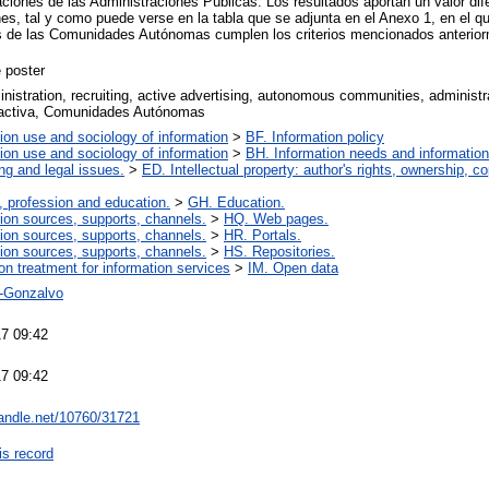
ciones de las Administraciones Públicas. Los resultados aportan un valor dife
es, tal y como puede verse en la tabla que se adjunta en el Anexo 1, en el qu
es de las Comunidades Autónomas cumplen los criterios mencionados anterio
 poster
nistration, recruiting, active advertising, autonomous communities, administr
 activa, Comunidades Autónomas
ion use and sociology of information
>
BF. Information policy
ion use and sociology of information
>
BH. Information needs and information
ng and legal issues.
>
ED. Intellectual property: author's rights, ownership, co
, profession and education.
>
GH. Education.
ion sources, supports, channels.
>
HQ. Web pages.
ion sources, supports, channels.
>
HR. Portals.
ion sources, supports, channels.
>
HS. Repositories.
ion treatment for information services
>
IM. Open data
-Gonzalvo
7 09:42
7 09:42
handle.net/10760/31721
is record