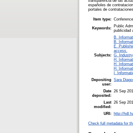
transparencia de las actua
españoles de contratacion
portales de contratacion
Item type:
Conference
Public Admi
Keywords:
publicidad
B. Informat
B. Informat
E. Publishi
access.
Subjects:
G. Industry
H. Informat
H. Informat
H. Informat
I. Informat
Depositing
Sara Diago
user:
Date
26 Sep 201
deposited:
Last
26 Sep 201
modified:
URI:
http://hdl.
Check full metadata for th