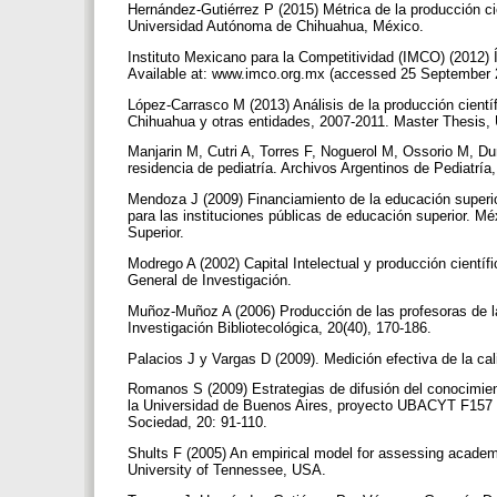
Hernández-Gutiérrez P (2015) Métrica de la producción c
Universidad Autónoma de Chihuahua, México.
Instituto Mexicano para la Competitividad (IMCO) (2012) 
Available at: www.imco.org.mx (accessed 25 September
López-Carrasco M (2013) Análisis de la producción cient
Chihuahua y otras entidades, 2007-2011. Master Thesis
Manjarin M, Cutri A, Torres F, Noguerol M, Ossorio M, Dur
residencia de pediatría. Archivos Argentinos de Pediatría
Mendoza J (2009) Financiamiento de la educación superio
para las instituciones públicas de educación superior. M
Superior.
Modrego A (2002) Capital Intelectual y producción cientí
General de Investigación.
Muñoz-Muñoz A (2006) Producción de las profesoras de la
Investigación Bibliotecológica, 20(40), 170-186.
Palacios J y Vargas D (2009). Medición efectiva de la ca
Romanos S (2009) Estrategias de difusión del conocimient
la Universidad de Buenos Aires, proyecto UBACYT F157 (P
Sociedad, 20: 91-110.
Shults F (2005) An empirical model for assessing academi
University of Tennessee, USA.