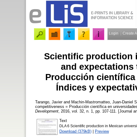
Login
Create 
Scientific production 
and expectations
Producción científic
Índices y expectati
Tarango, Javier
and
Machin-Mastromatteo, Juan-Daniel
Sc
competitiveness = Producción científica en universidade
Development
, 2016, vol. 32, n. 1, pp. 107-111. [Journal ar
Text
DLA 6 Scientific production in Mexican universi
Download (379kB)
|
Preview