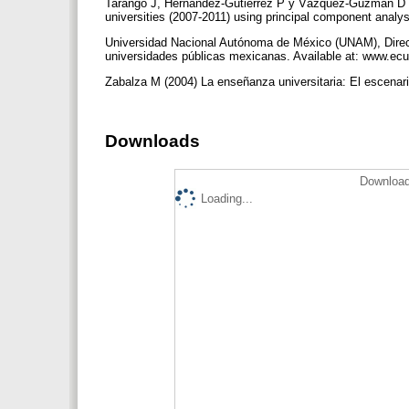
Tarango J, Hernández-Gutiérrez P y Vázquez-Guzmán D (20
universities (2007-2011) using principal component analysi
Universidad Nacional Autónoma de México (UNAM), Direcc
universidades públicas mexicanas. Available at: www.
Zabalza M (2004) La enseñanza universitaria: El escenar
Downloads
Download
Loading...