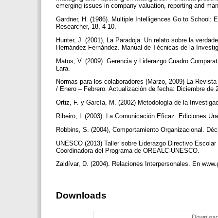
emerging issues in company valuation, reporting and ma
Gardner, H. (1986). Multiple Intelligences Go to School: E
Researcher, 18, 4-10.
Hunter, J. (2001), La Paradoja: Un relato sobre la verda
Hernández Fernández. Manual de Técnicas de la Investig
Matos, V. (2009). Gerencia y Liderazgo Cuadro Comparat
Lara.
Normas para los colaboradores (Marzo, 2009) La Revist
/ Enero – Febrero. Actualización de fecha: Diciembre de
Ortiz, F. y García, M. (2002) Metodología de la Investig
Ribeiro, L (2003). La Comunicación Eficaz. Ediciones U
Robbins, S. (2004), Comportamiento Organizacional. Dé
UNESCO (2013) Taller sobre Liderazgo Directivo Escolar e
Coordinadora del Programa de OREALC-UNESCO.
Zaldívar, D. (2004). Relaciones Interpersonales. En www
Downloads
Download