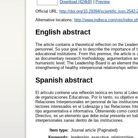
Download (424kB)
|
Preview
Official URL:
http://doi.org/10.29394/scientific.issn.2542-
Alternative locations:
http://www.indteca.com/ojs/index.ph
English abstract
The article contains a theoretical reflection on the Leade
personnel. So your goal is to describe the importance of 
educational institutions. From this premise, the article is
as documentary research methodology, argumentative and i
humanistic level; The Leadership Board is an element th
strengthening of healthy interpersonal relationships within
Spanish abstract
El artículo contiene una reflexión teórica en torno al Lid
de organizaciones Educativas. Por lo tanto, su objetivo es
Relaciones Interpersonales en personal de las institucion
lectores interesados en el Liderazgo y las Relaciones I
tipo argumentativa e informativa. Obteniendo como conclu
Directivo, es un elemento que debe estar presente en toda
interpersonales sanas dentro de las instituciones.
Item type:
Journal article (Paginated)
Keywords:
leadership, executive, relationships