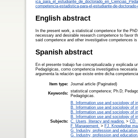
ica_para_el_estudiante_de_doctorado_en_Ciencias_Peda
competencia-estadistica-para-el-estudiante-de-doctorado
English abstract
In the present work, a statistical competence for the Ph
necessary and desirable research competence to favor thei
said competence and other investigative competences is
Spanish abstract
En el presente trabajo fue conceptualizada y explicada u
Pedagógicas, como competencia investigativa necesaria 
argumenta la relación que existe entre dicha competencia
Item type:
Journal article (Paginated)
statistical competence; Ph.D; Pedago
Keywords:
Pedagógicas.
B. Information use and sociology of i
B. Information use and sociology of i
B. Information use and sociology of i
B. Information use and sociology of i
Subjects:
C. Users, literacy and reading.
>
CD. 
F. Management.
>
FJ. Knowledge m
G. Industry, profession and education
G. Industry, profession and education