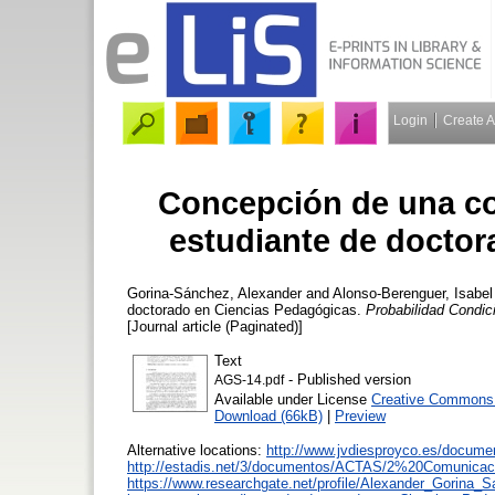
Login
Create 
Concepción de una co
estudiante de docto
Gorina-Sánchez, Alexander
and
Alonso-Berenguer, Isabel
doctorado en Ciencias Pedagógicas.
Probabilidad Condic
[Journal article (Paginated)]
Text
- Published version
AGS-14.pdf
Available under License
Creative Commons 
Download (66kB)
|
Preview
Alternative locations:
http://www.jvdiesproyco.es/docu
http://estadis.net/3/documentos/ACTAS/2%20Comunicac
https://www.researchgate.net/profile/Alexander_Gorina