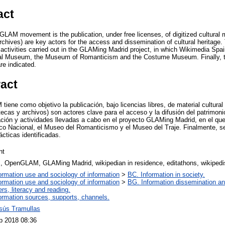
act
LAM movement is the publication, under free licenses, of digitized cultural mat
chives) are key actors for the access and dissemination of cultural heritage. 
activities carried out in the GLAMing Madrid project, in which Wikimedia Spain
cal Museum, the Museum of Romanticism and the Costume Museum. Finally, th
re indicated.
ract
ne como objetivo la publicación, bajo licencias libres, de material cultural d
tecas y archivos) son actores clave para el acceso y la difusión del patrimonio
ación y actividades llevadas a cabo en el proyecto GLAMing Madrid, en el qu
co Nacional, el Museo del Romanticismo y el Museo del Traje. Finalmente, se
cticas identificadas.
nt
 OpenGLAM, GLAMing Madrid, wikipedian in residence, editathons, wikipedis
ormation use and sociology of information
>
BC. Information in society.
ormation use and sociology of information
>
BG. Information dissemination and
rs, literacy and reading.
ormation sources, supports, channels.
esús Tramullas
p 2018 08:36