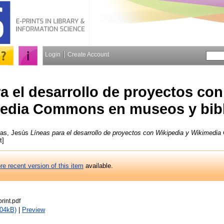
Login
Create Account
a el desarrollo de proyectos con
edia Commons en museos y bibl
las, Jesús
Líneas para el desarrollo de proyectos con Wikipedia y Wikimed
t]
re recent version of this item
available.
rint.pdf
804kB)
|
Preview