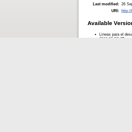
Last modified:
26 Se
URI:
http:/
Available Versio
Líneas para el des
2018 08:36)
[Curre
Líneas para
May 2020 0
Check full metadata for th
Downloads
Loading.