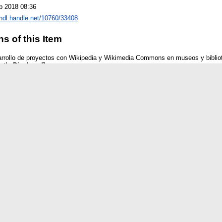
p 2018 08:36
/hdl.handle.net/10760/33408
ns of this Item
arrollo de proyectos con Wikipedia y Wikimedia Commons en museos y biblio
ntly Displayed]
 el desarrollo de proyectos con Wikipedia y Wikimedia Commons en museos y 
9:40)
is record
Downloads per month over past year
..