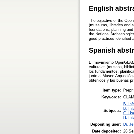
English abstr
The objective of the OpenG
(museums, libraries and ar
foundations, planning and 
the National Archaeologi
good practices identified a
Spanish abst
El movimiento OpenGLAM tie
culturales (museos, biblio
los fundamentos, planific
junto al Museo Arqueológi
obtenidos y las buenas prá
Item type:
Prepri
Keywords:
GLAM,
B. Inf
B. Inf
Subjects:
C. Use
H. Inf
Depositing user:
Dr. J
Date deposited:
26 Se