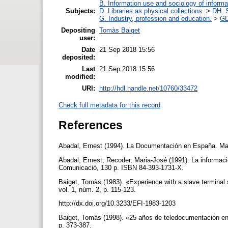
B. Information use and sociology of informa
Subjects:
D. Libraries as physical collections.
>
DH. S
G. Industry, profession and education.
>
GD
Depositing
Tomàs Baiget
user:
Date
21 Sep 2018 15:56
deposited:
Last
21 Sep 2018 15:56
modified:
URI:
http://hdl.handle.net/10760/33472
Check full metadata for this record
References
Abadal, Ernest (1994). La Documentación en España. Ma
Abadal, Ernest; Recoder, Maria-José (1991). La informaci
Comunicació, 130 p. ISBN 84-393-1731-X.
Baiget, Tomàs (1983). «Experience with a slave terminal s
vol. 1, núm. 2, p. 115-123.
http://dx.doi.org/10.3233/EFI-1983-1203
Baiget, Tomàs (1998). «25 años de teledocumentación en
p. 373-387.