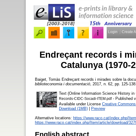
Login
Create 
Endreçant records i m
Catalunya (1970-20
Baiget, Tomàs
Endreçant records i mirades sobre la docu
biblioteconomia i documentació
, 2017, n. 62, pp. 125-138.
Text (Online Information Science History in 
- Published v
Records-CIDC-Socadi-ITEM.pdf
Available under License
Creative Commons A
Download (1MB)
|
Preview
Alternative locations:
https://www.raco.cat/index.php/Item
https://www.raco.cat/index.php/Item/article/download/32
English abstract