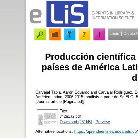
Login
Create 
Producción científica 
países de América Latin
d
Carvajal Tapia, Aarón Eduardo
and
Carvajal Rodríguez, 
América Latina, 2006-2015: análisis a partir de SciELO.
E
[Journal article (Paginated)]
Text
v42n1a2.pdf
Download (251kB)
|
Preview
Alternative locations:
https://aprendeenlinea.udea.edu.co/