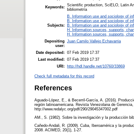
Scientific production, SciELO, Latin A
Keywords:
bibliometría
B. Information use and sociology of in
B. Information use and sociology of in
Subjects:
B. Information use and sociology of in
H. Information sources, supports, cha
H. Information sources, supports, cha
Depositing
Juan Camilo Vallejo Echavarria
user:
Date deposited:
07 Feb 2019 17:37
Last modified:
07 Feb 2019 17:37
URI:
http://hdl.handle.net/10760/33869
Check full metadata for this record
References
Aguado-López, E., & Becerril-García, A. (2016). Producci
región latinoamericana. Revista Venezolana de Gerencia,
http://www.redalyc.org/pdf/290/29045347002.pdf
AM., S. (1982). Sobre la investigación y la producción b
Cañedo-Andali, R. (2009). Cuba, Iberoamérica y la produc
2008. ACIMED, 20(1), 1-27.