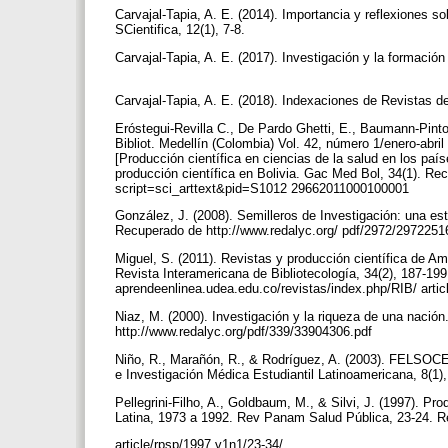
Carvajal-Tapia, A. E. (2014). Importancia y reflexiones so
SCientifica, 12(1), 7-8.
Carvajal-Tapia, A. E. (2017). Investigación y la formació
Carvajal-Tapia, A. E. (2018). Indexaciones de Revistas d
Eróstegui-Revilla C., De Pardo Ghetti, E., Baumann-Pinto
Bibliot. Medellín (Colombia) Vol. 42, número 1/enero-abr
[Producción científica en ciencias de la salud en los país
producción científica en Bolivia. Gac Med Bol, 34(1). Re
script=sci_arttext&pid=S1012 29662011000100001
González, J. (2008). Semilleros de Investigación: una est
Recuperado de http://www.redalyc.org/ pdf/2972/297225
Miguel, S. (2011). Revistas y producción científica de 
Revista Interamericana de Bibliotecología, 34(2), 187-199
aprendeenlinea.udea.edu.co/revistas/index.php/RIB/ arti
Niaz, M. (2000). Investigación y la riqueza de una nación
http://www.redalyc.org/pdf/339/33904306.pdf
Niño, R., Marañón, R., & Rodríguez, A. (2003). FELSOCEM
e Investigación Médica Estudiantil Latinoamericana, 8(1)
Pellegrini-Filho, A., Goldbaum, M., & Silvi, J. (1997). Pr
Latina, 1973 a 1992. Rev Panam Salud Pública, 23-24. R
article/rpsp/1997.v1n1/23-34/