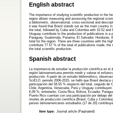
English abstract
The importance of studying scientific production in the hea
region allows measuring and assessing the regional scienti
a bibliometric, observational, cross-sectional and descr
it was found that Brazil stands out as the main country in
the total, followed by Cuba and Colombia with 10.52 and 
Uruguay contribute to the production of publications in a
Paraguay, Guatemala, Panama, El Salvador, Honduras, th
total for the region. There are three countries with the hi
contribute 77.57 % of the total of publications made, the 
the total scientific production.
Spanish abstract
La importancia de estudiar la producción científica en el 
región latinoamericana permite medir y valorar el esfuerz
producción. A partir de un estudio bibliométrico, observac
SciELO, periodo 2006-2015, se halló que Brasil destaca c
participación del 58,55 % respecto del total, seguido de
Chile, Argentina, Venezuela, Perú y Uruguay contribuyen 
6,09 %; entretanto, Costa Rica, Bolivia, Ecuador, Para
Puerto Rico cuentan con una participación por debajo del
niveles de producción científica (Brasil, Cuba y Colombia)
países latinoamericanos estudiados (17 de 20) contribuyen
Item type:
Journal article (Paginated)