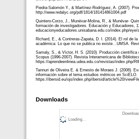
Piedra-Salomón Y., & Martínez-Rodríguez, A. (2007). Prod
http://www.redalyc.org/pdf/1814/181414861004.pdf
Quintero-Corzo, J., Munévar-Molina, R., & Munévar- Quinte
formación de investigadores. Educación y Educadores, 11
educacionyeducadores.unisabana.edu.co/index.php/eye/a
Richard, E., & Contreras-Zapata, D. I. (2014). El rol de l
académica: Lo que no se publica no existe…UMSA. Revis
Samaly, S., & Víctor, H. S. (2010). Producción científica
Scopus (1996-2007). Revista Interamericana de Bibliotec
https://aprendeenlinea.udea.edu.co/revistas/index.php/RI
Tannuri de Oliveira E. & Ernesto de Moraes J. (2008). Eva
información sobre el tema estudios métricos en SciELO. 
https://ibersid.eu/ojs/index.php/ibersid/article%20/viewF
Downloads
Download
Loading...