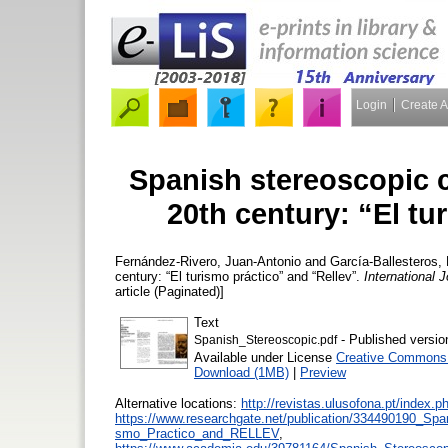
Login
Create 
Spanish stereoscopic 
20th century: “El tu
Fernández-Rivero, Juan-Antonio
and
García-Ballesteros,
century: “El turismo práctico” and “Rellev”.
International 
article (Paginated)]
Text
- Published versio
Spanish_Stereoscopic.pdf
Available under License
Creative Commons A
Download (1MB)
|
Preview
Alternative locations:
http://revistas.ulusofona.pt/index.p
https://www.researchgate.net/publication/334490190_Sp
smo_Practico_and_RELLEV
,