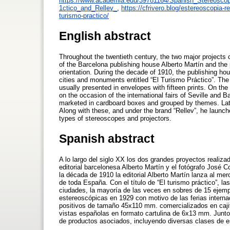
https://www.academia.edu/39781164/Spanish_Stereosc
1ctico_and_Rellev_
,
https://cfrivero.blog/estereoscopia-r
turismo-practico/
English abstract
Throughout the twentieth century, the two major projects
of the Barcelona publishing house Alberto Martín and the 
orientation. During the decade of 1910, the publishing ho
cities and monuments entitled “El Turismo Práctico”. The
usually presented in envelopes with fifteen prints. On th
on the occasion of the international fairs of Seville and
marketed in cardboard boxes and grouped by themes. Late
Along with these, and under the brand “Rellev”, he launc
types of stereoscopes and projectors.
Spanish abstract
A lo largo del siglo XX los dos grandes proyectos realiza
editorial barcelonesa Alberto Martín y el fotógrafo José 
la década de 1910 la editorial Alberto Martín lanza al 
de toda España. Con el título de “El turismo práctico”, l
ciudades, la mayoría de las veces en sobres de 15 ejemp
estereoscópicas en 1929 con motivo de las ferias internac
positivos de tamaño 45x110 mm. comercializados en caji
vistas españolas en formato cartulina de 6x13 mm. Junto 
de productos asociados, incluyendo diversas clases de 