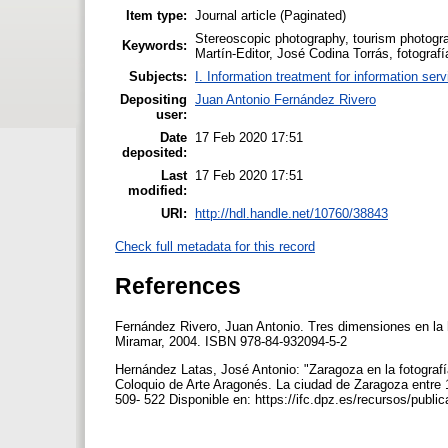
Item type:
Journal article (Paginated)
Stereoscopic photography, tourism photogra
Keywords:
Martín-Editor, José Codina Torrás, fotografí
Subjects:
I. Information treatment for information ser
Depositing
Juan Antonio Fernández Rivero
user:
Date
17 Feb 2020 17:51
deposited:
Last
17 Feb 2020 17:51
modified:
URI:
http://hdl.handle.net/10760/38843
Check full metadata for this record
References
Fernández Rivero, Juan Antonio. Tres dimensiones en la hi
Miramar, 2004. ISBN 978-84-932094-5-2
Hernández Latas, José Antonio: "Zaragoza en la fotografía
Coloquio de Arte Aragonés. La ciudad de Zaragoza entre 
509- 522 Disponible en: https://ifc.dpz.es/recursos/publ