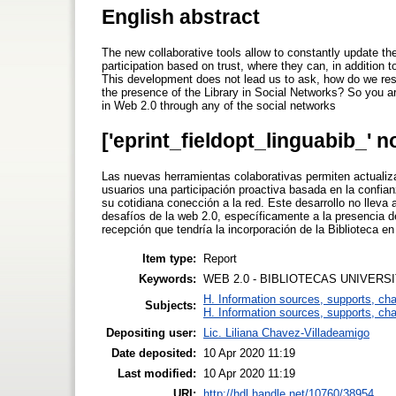
English abstract
The new collaborative tools allow to constantly update th
participation based on trust, where they can, in addition to
This development does not lead us to ask, how do we resp
the presence of the Library in Social Networks? So you ar
in Web 2.0 through any of the social networks
['eprint_fieldopt_linguabib_' n
Las nuevas herramientas colaborativas permiten actualiza
usuarios una participación proactiva basada en la confia
su cotidiana conección a la red. Este desarrollo no llev
desafíos de la web 2.0, específicamente a la presencia d
recepción que tendría la incorporación de la Biblioteca e
Item type:
Report
Keywords:
WEB 2.0 - BIBLIOTECAS UNIVERS
H. Information sources, supports, ch
Subjects:
H. Information sources, supports, ch
Depositing user:
Lic. Liliana Chavez-Villadeamigo
Date deposited:
10 Apr 2020 11:19
Last modified:
10 Apr 2020 11:19
URI:
http://hdl.handle.net/10760/38954