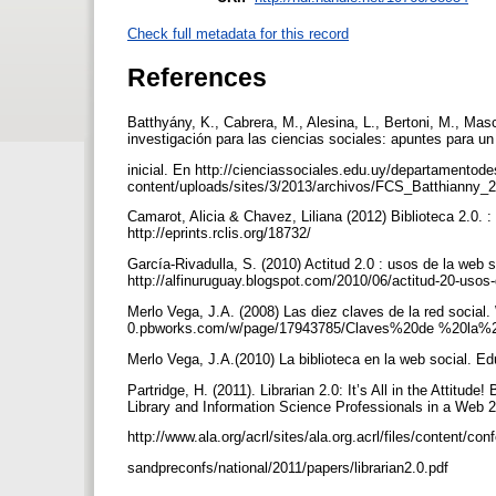
Check full metadata for this record
References
Batthyány, K., Cabrera, M., Alesina, L., Bertoni, M., Masc
investigación para las ciencias sociales: apuntes para u
inicial. En http://cienciassociales.edu.uy/departamentode
content/uploads/sites/3/2013/archivos/FCS_Batthianny_2
Camarot, Alicia & Chavez, Liliana (2012) Biblioteca 2.0. :
http://eprints.rclis.org/18732/
García-Rivadulla, S. (2010) Actitud 2.0 : usos de la web s
http://alfinuruguay.blogspot.com/2010/06/actitud-20-usos
Merlo Vega, J.A. (2008) Las diez claves de la red social.
0.pbworks.com/w/page/17943785/Claves%20de %20la%
Merlo Vega, J.A.(2010) La biblioteca en la web social. Ed
Partridge, H. (2011). Librarian 2.0: It’s All in the Attitu
Library and Information Science Professionals in a Web
http://www.ala.org/acrl/sites/ala.org.acrl/files/content/co
sandpreconfs/national/2011/papers/librarian2.0.pdf