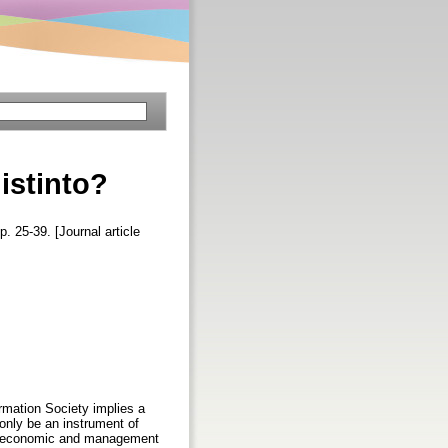
distinto?
pp. 25-39. [Journal article
ormation Society implies a
 only be an instrument of
es, economic and management