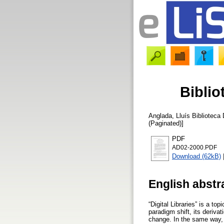
Biblio
Anglada, Lluís
Biblioteca 
(Paginated)]
PDF
AD02-2000.PDF
Download (62kB)
English abstr
“Digital Libraries” is a t
paradigm shift, its deriva
change. In the same way, 