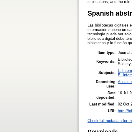
implications, and the role 
Spanish abst
Las bibliotecas digitales
información supone un ca
tecnología puede ser solo 
biblioteca digital debe te
bibliotecas y la función 
Item type:
Journal 
Bibliote
Keywords:
Society,
L. Infor
Subjects:
B. Infor
Depositing
Anales 
user:
Date
16 Jul 
deposited:
Last modified:
02 Oct 
URI:
http://h
Check full metadata for th
Downloads