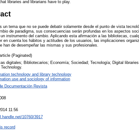
that libraries and librarians have to play.
ract
 es un tema que no se puede debatir solamente desde el punto de vista tecnoló
mbio de paradigma, sus consecuencias serán profundas en los aspectos soci
un instrumento del cambio. Aplicando esta afirmación a las bibliotecas, cualqu
ner en cuenta los hábitos y actitudes de los usuarios, las implicaciones organ
que han de desempeñar las mismas y sus profesionales.
article (Paginated)
cas digitales; Bibliotecarios; Economía; Sociedad; Tecnología; Digital librarie
 Technology.
mation technology and library technology
mation use and sociology of information
de Documentación Revista
2008
2014 11:56
dl.handle.net/10760/3917
is record