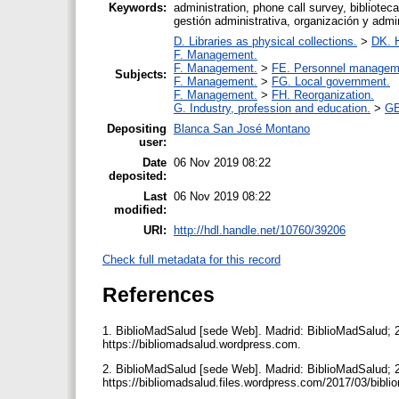
Keywords:
administration, phone call survey, bibliotec
gestión administrativa, organización y admi
D. Libraries as physical collections.
>
DK. H
F. Management.
F. Management.
>
FE. Personnel managem
Subjects:
F. Management.
>
FG. Local government.
F. Management.
>
FH. Reorganization.
G. Industry, profession and education.
>
GE
Depositing
Blanca San José Montano
user:
Date
06 Nov 2019 08:22
deposited:
Last
06 Nov 2019 08:22
modified:
URI:
http://hdl.handle.net/10760/39206
Check full metadata for this record
References
1. BiblioMadSalud [sede Web]. Madrid: BiblioMadSalud; 
https://bibliomadsalud.wordpress.com.
2. BiblioMadSalud [sede Web]. Madrid: BiblioMadSalud; 
https://bibliomadsalud.files.wordpress.com/2017/03/bibl