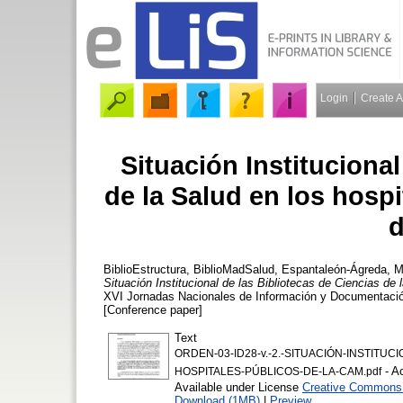
Login
Create 
Situación Institucional
de la Salud en los hosp
d
BiblioEstructura, BiblioMadSalud
,
Espantaleón-Ágreda, M
Situación Institucional de las Bibliotecas de Ciencias de
XVI Jornadas Nacionales de Información y Documentación
[Conference paper]
Text
ORDEN-03-ID28-v.-2.-SITUACIÓN-INSTITU
- A
HOSPITALES-PÚBLICOS-DE-LA-CAM.pdf
Available under License
Creative Commons A
Download (1MB)
|
Preview