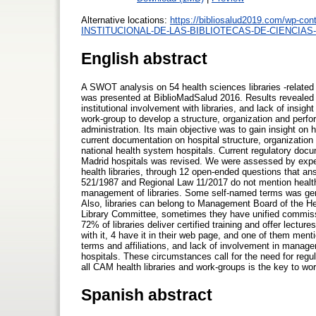
Alternative locations:
https://bibliosalud2019.com/wp-c
INSTITUCIONAL-DE-LAS-BIBLIOTECAS-DE-CIENCIAS
English abstract
A SWOT analysis on 54 health sciences libraries -relate
was presented at BiblioMadSalud 2016. Results revealed
institutional involvement with libraries, and lack of insig
work-group to develop a structure, organization and perf
administration. Its main objective was to gain insight on he
current documentation on hospital structure, organization
national health system hospitals. Current regulatory docu
Madrid hospitals was revised. We were assessed by expe
health libraries, through 12 open-ended questions that a
521/1987 and Regional Law 11/2017 do not mention health
management of libraries. Some self-named terms was general
Also, libraries can belong to Management Board of the Hea
Library Committee, sometimes they have unified commiss
72% of libraries deliver certified training and offer lectu
with it, 4 have it in their web page, and one of them menti
terms and affiliations, and lack of involvement in manage
hospitals. These circumstances call for the need for regula
all CAM health libraries and work-groups is the key to w
Spanish abstract