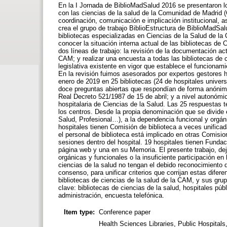
En la I Jornada de BiblioMadSalud 2016 se presentaron lo
con las ciencias de la salud de la Comunidad de Madrid (C
coordinación, comunicación e implicación institucional,
crea el grupo de trabajo BiblioEstructura de BiblioMadSal
bibliotecas especializadas en Ciencias de la Salud de la
conocer la situación interna actual de las bibliotecas de 
dos líneas de trabajo: la revisión de la documentación ac
CAM; y realizar una encuesta a todas las bibliotecas de 
legislativa existente en vigor que establece el funcionami
En la revisión fuimos asesorados por expertos gestores h
enero de 2019 en 25 bibliotecas (24 de hospitales univers
doce preguntas abiertas que respondían de forma anónima
Real Decreto 521/1987 de 15 de abril; y a nivel autonómi
hospitalaria de Ciencias de la Salud. Las 25 respuestas t
los centros. Desde la propia denominación que se divide e
Salud, Profesional…), a la dependencia funcional y orgán
hospitales tienen Comisión de biblioteca a veces unific
el personal de biblioteca está implicado en otras Comisio
sesiones dentro del hospital. 19 hospitales tienen Fundaci
página web y una en su Memoria. El presente trabajo, de
orgánicas y funcionales o la insuficiente participación en
ciencias de la salud no tengan el debido reconocimiento d
consenso, para unificar criterios que corrijan estas difer
bibliotecas de ciencias de la salud de la CAM, y sus grup
clave: bibliotecas de ciencias de la salud, hospitales púb
administración, encuesta telefónica.
Item type:
Conference paper
Health Sciences Libraries, Public Hospitals