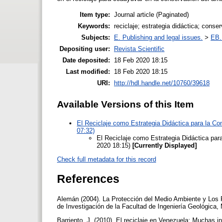
Item type:
Journal article (Paginated)
Keywords:
reciclaje; estrategia didáctica; conse
Subjects:
E. Publishing and legal issues.
>
EB. 
Depositing user:
Revista Scientific
Date deposited:
18 Feb 2020 18:15
Last modified:
18 Feb 2020 18:15
URI:
http://hdl.handle.net/10760/39618
Available Versions of this Item
El Reciclaje como Estrategia Didáctica para la Co
07:32)
El Reciclaje como Estrategia Didáctica par
2020 18:15)
[Currently Displayed]
Check full metadata for this record
References
Alemán (2004). La Protección del Medio Ambiente y Los R
de Investigación de la Facultad de Ingeniería Geológica,
Barriento, J. (2010). El reciclaje en Venezuela: Muchas i