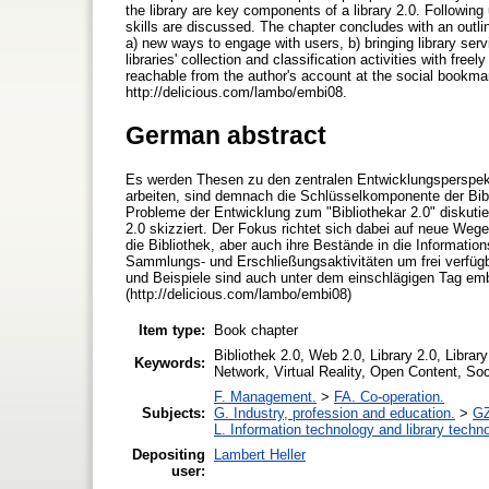
the library are key components of a library 2.0. Following 
skills are discussed. The chapter concludes with an outlin
a) new ways to engage with users, b) bringing library serv
libraries' collection and classification activities with fr
reachable from the author's account at the social bookmar
http://delicious.com/lambo/embi08.
German abstract
Es werden Thesen zu den zentralen Entwicklungsperspektiv
arbeiten, sind demnach die Schlüsselkomponente der Bibl
Probleme der Entwicklung zum "Bibliothekar 2.0" diskutie
2.0 skizziert. Der Fokus richtet sich dabei auf neue We
die Bibliothek, aber auch ihre Bestände in die Informat
Sammlungs- und Erschließungsaktivitäten um frei verfügb
und Beispiele sind auch unter dem einschlägigen Tag embi
(http://delicious.com/lambo/embi08)
Item type:
Book chapter
Bibliothek 2.0, Web 2.0, Library 2.0, Libra
Keywords:
Network, Virtual Reality, Open Content, Soc
F. Management.
>
FA. Co-operation.
Subjects:
G. Industry, profession and education.
>
GZ
L. Information technology and library techn
Depositing
Lambert Heller
user: