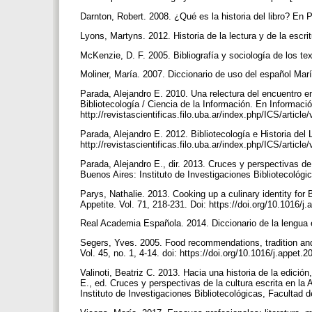
Darnton, Robert. 2008. ¿Qué es la historia del libro? En P
Lyons, Martyns. 2012. Historia de la lectura y de la escr
McKenzie, D. F. 2005. Bibliografía y sociología de los te
Moliner, María. 2007. Diccionario de uso del español Mar
Parada, Alejandro E. 2010. Una relectura del encuentro ent
Bibliotecología / Ciencia de la Información. En Informació
http://revistascientificas.filo.uba.ar/index.php/ICS/articl
Parada, Alejandro E. 2012. Bibliotecología e Historia del 
http://revistascientificas.filo.uba.ar/index.php/ICS/articl
Parada, Alejandro E., dir. 2013. Cruces y perspectivas de la
Buenos Aires: Instituto de Investigaciones Bibliotecológi
Parys, Nathalie. 2013. Cooking up a culinary identity for
Appetite. Vol. 71, 218-231. Doi: https://doi.org/10.1016/j
Real Academia Española. 2014. Diccionario de la lengua
Segers, Yves. 2005. Food recommendations, tradition a
Vol. 45, no. 1, 4-14. doi: https://doi.org/10.1016/j.appet.
Valinoti, Beatriz C. 2013. Hacia una historia de la edición
E., ed. Cruces y perspectivas de la cultura escrita en la Ar
Instituto de Investigaciones Bibliotecológicas, Facultad 