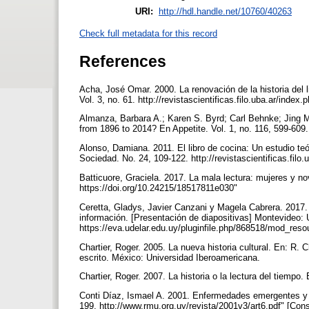
URI:
http://hdl.handle.net/10760/40263
Check full metadata for this record
References
Acha, José Omar. 2000. La renovación de la historia del l
Vol. 3, no. 61. http://revistascientificas.filo.uba.ar/inde
Almanza, Barbara A.; Karen S. Byrd; Carl Behnke; Jing M
from 1896 to 2014? En Appetite. Vol. 1, no. 116, 599-609.
Alonso, Damiana. 2011. El libro de cocina: Un estudio teó
Sociedad. No. 24, 109-122. http://revistascientificas.filo
Batticuore, Graciela. 2017. La mala lectura: mujeres y nove
https://doi.org/10.24215/18517811e030"
Ceretta, Gladys, Javier Canzani y Magela Cabrera. 2017. 
información. [Presentación de diapositivas] Montevideo: 
https://eva.udelar.edu.uy/pluginfile.php/868518/mod_re
Chartier, Roger. 2005. La nueva historia cultural. En: R. Ch
escrito. México: Universidad Iberoamericana.
Chartier, Roger. 2007. La historia o la lectura del tiempo
Conti Díaz, Ismael A. 2001. Enfermedades emergentes y 
199. http://www.rmu.org.uy/revista/2001v3/art6.pdf" [Cons