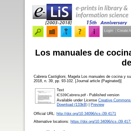
Login
Create 
Los manuales de cocina 
de
Cabrera Castiglioni, Magela
Los manuales de cocina y su a
2018, n. 39, pp. 93-102. [Journal article (Paginated)]
Text
- Published version
ICS39Cabrera.pdf
Available under License
Creative Commons A
Download (133kB)
|
Preview
Official URL:
http://doi.org/10.34096/ics.i39.4171
Alternative locations:
https://doi.org/10.34096/ics.i39.417