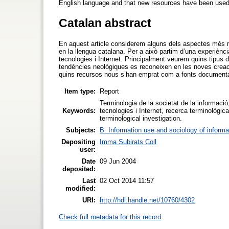
English language and that new resources have been used l
Catalan abstract
En aquest article considerem alguns dels aspectes més rel
en la llengua catalana. Per a això partim d’una experiènci
tecnologies i Internet. Principalment veurem quins tipus d
tendències neològiques es reconeixen en les noves creaci
quins recursos nous s’han emprat com a fonts documental
Item type:
Report
Terminologia de la societat de la informació
Keywords:
tecnologies i Internet, recerca terminològica
terminological investigation.
Subjects:
B. Information use and sociology of informa
Depositing
Imma Subirats Coll
user:
Date
09 Jun 2004
deposited:
Last
02 Oct 2014 11:57
modified:
URI:
http://hdl.handle.net/10760/4302
Check full metadata for this record