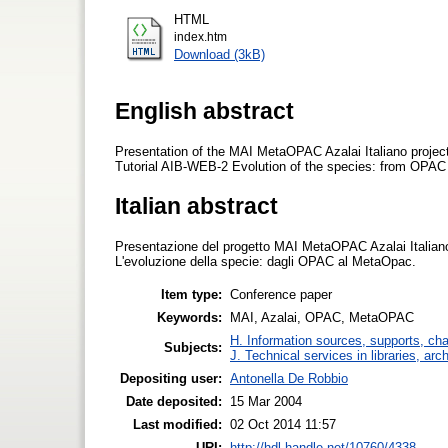
HTML
index.htm
Download (3kB)
English abstract
Presentation of the MAI MetaOPAC Azalai Italiano project,
Tutorial AIB-WEB-2 Evolution of the species: from OPA
Italian abstract
Presentazione del progetto MAI MetaOPAC Azalai Italia
L'evoluzione della specie: dagli OPAC al MetaOpac.
Item type:
Conference paper
Keywords:
MAI, Azalai, OPAC, MetaOPAC
H. Information sources, supports, ch
Subjects:
J. Technical services in libraries, a
Depositing user:
Antonella De Robbio
Date deposited:
15 Mar 2004
Last modified:
02 Oct 2014 11:57
URI:
http://hdl.handle.net/10760/4338